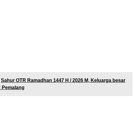
ian kecil tidak akan merubah pada sistematika
g terstruktur dan masif.
itu, DPP LSM PMPR Indonesia selalu hadir dalam
ntruksi berfikir yang aktif dan realistis, sehingga
ng menjadi keputusan pergerakan, harus
dampak yang signifikan dan bisa dirasakan oleh
 masyarakat, serta dinyatakan benar dan sesuai
pada fakta, pengakuan secara umum tanpa terkecuali.
Sahur OTR Ramadhan 1447 H / 2026 M, Keluarga besar
C Pemalang
l yang kami ungkap, terkait dugaan pengambilan dana
00,- secara tidak proporsional dan profesional, yang
kan oleh salah satu pihak penyedia layanan TopUp
aat dilakukan transaksi pembelian atau TopUp saldo