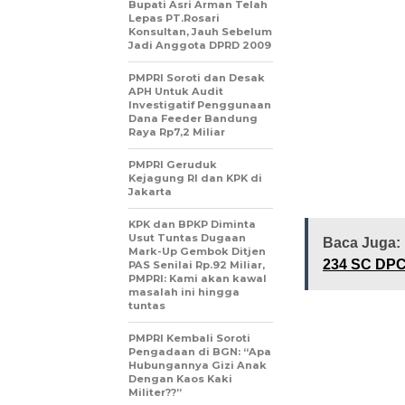
dimana perhat
Bupati Asri Arman Telah
Lepas PT.Rosari
kejahatan yan
Konsultan, Jauh Sebelum
Jadi Anggota DPRD 2009
Oleh karena 
PMPRI Soroti dan Desak
bingkai dan ko
APH Untuk Audit
Investigatif Penggunaan
segala hal ya
Dana Feeder Bandung
Raya Rp7,2 Miliar
menyebabkan 
semua lapisan
PMPRI Geruduk
Kejagung RI dan KPK di
berdasarkan 
Jakarta
KPK dan BPKP Diminta
Usut Tuntas Dugaan
Baca Juga:
Mark-Up Gembok Ditjen
234 SC DP
PAS Senilai Rp.92 Miliar,
PMPRI: Kami akan kawal
masalah ini hingga
tuntas
Salah satu ha
PMPRI Kembali Soroti
sebesar Rp.10
Pengadaan di BGN: “Apa
diduga dilaku
Hubungannya Gizi Anak
Dengan Kaos Kaki
dana E-Tol, s
Militer??”