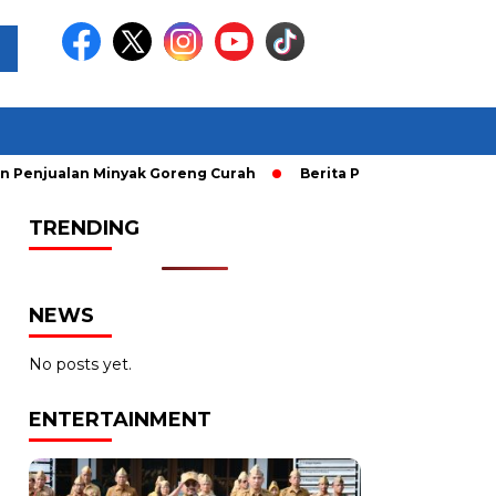
an Minyak Goreng Curah
Berita Populer: Uji Coba Gage ke 
TRENDING
NEWS
No posts yet.
ENTERTAINMENT