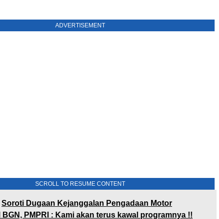
ADVERTISEMENT
SCROLL TO RESUME CONTENT
Soroti Dugaan Kejanggalan Pengadaan Motor
 BGN, PMPRI : Kami akan terus kawal programnya !!