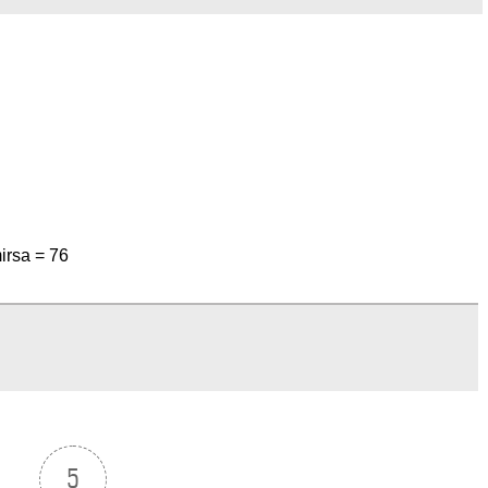
uktikan, bahwa hasil dari sebuah gerakan itu adalah
ang refresentatif, yang dirasakan oleh berjuta-juta
” Tutup kang Joker, dalam pernyataan persnya,
u lalu.
etua Umum DPP LSM PMPR Indonesia, Rohimat
irsa =
76
5