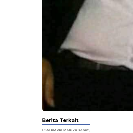
RN, Bandun
Berita Terkait
dan perkemban
LSM PMPRI Maluku sebut,