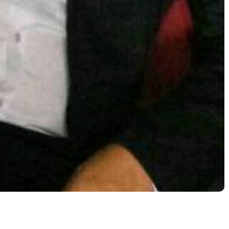
g
– Rohimat Joker menjelaskan, bahwa regulasi negara
gan kejahatan saat ini sudah pada titik klimaks,