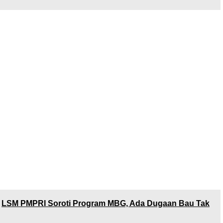
ngan
ersebut sudah terjadi dan berjalan bertahun-tahun
wa, pembelian E-Tol sudah termasuk asuransi sebesar
engan masa penjaminan selama 7 hari, disetujui
k oleh perusahaan saja, tanpa persetujuan dari pihak
l ini jelas bertentangan dengan UUD NO.9 TAHUN
g perlindungan konsumen.
 menyuarakan hal tersebut, dalam hitungan hari,
elian atau layanan Top Up E-Tol tersebut menjadi
menyediakan pilihan asuransi Rp.1000,- yang pada
 tersedia,” Tandasnya.
LSM PMPRI Soroti Program MBG, Ada Dugaan Bau Tak