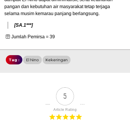
pangan dan kebutuhan air masyarakat tetap terjaga
selama musim kemarau panjang berlangsung.
[SA.1***]
🛜 Jumlah Pemirsa =
39
Tag :
El Nino
Kekeringan
5
Article Rating