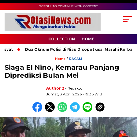
SCROLL TO CONTINUE WITH CONTENT
COLLECTION
HOME
yat
Dua Oknum Polisi di Riau Dicopot usai Marahi Korban Pe
/
Home
RAGAM
Siaga El Nino, Kemarau Panjang
Diprediksi Bulan Mei
Author 2
- Redaktur
Jumat, 3 April 2026 - 19:36 WIB