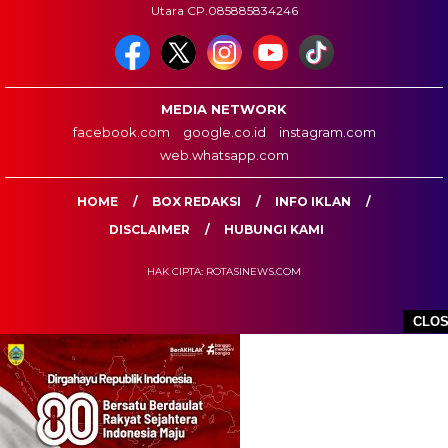
Utara CP.085885834246
MEDIA NETWORK
facebook.com
google.co.id
instagram.com
web.whatsapp.com
HOME
BOX REDAKSI
INFO IKLAN
DISCLAIMER
HUBUNGI KAMI
HAK CIPTA: ROTASINEWS.COM
CLO