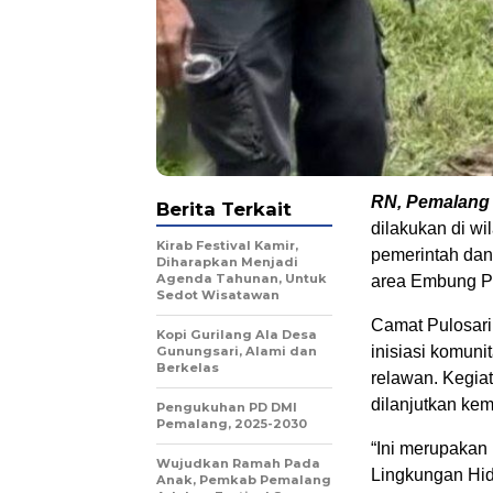
RN, Pemalang
Berita Terkait
dilakukan di w
Kirab Festival Kamir,
pemerintah dan
Diharapkan Menjadi
Agenda Tahunan, Untuk
area Embung Pa
Sedot Wisatawan
Camat Pulosari
Kopi Gurilang Ala Desa
inisiasi komuni
Gunungsari, Alami dan
Berkelas
relawan. Kegia
dilanjutkan kem
Pengukuhan PD DMI
Pemalang, 2025-2030
“Ini merupakan
Wujudkan Ramah Pada
Lingkungan Hid
Anak, Pemkab Pemalang