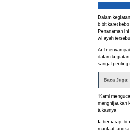
Dalam kegiatan 
bibit karet keb
Penanaman ini 
wilayah tersebu
Arif menyampaik
dalam kegiatan
sangat penting
Baca Juga:
“Kami mengucap
menghijaukan k
tukasnya.
Ia berharap, b
manfaat jangka