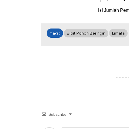
🛜 Jumlah Pem
Tag :
Bibit Pohon Beringin
Limata
Subscribe