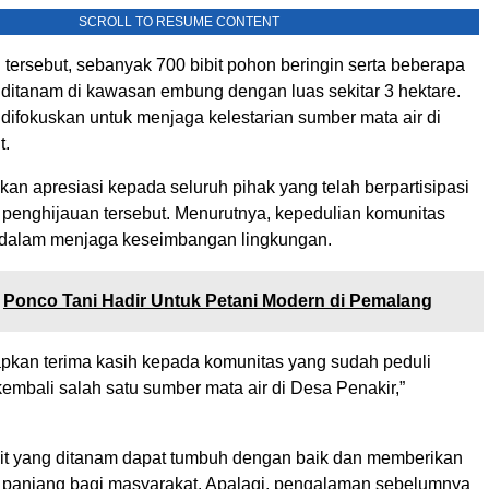
SCROLL TO RESUME CONTENT
tersebut, sebanyak 700 bibit pohon beringin serta beberapa
o ditanam di kawasan embung dengan luas sekitar 3 hektare.
difokuskan untuk menjaga kelestarian sumber mata air di
t.
an apresiasi kepada seluruh pihak yang telah berpartisipasi
 penghijauan tersebut. Menurutnya, kepedulian komunitas
 dalam menjaga keseimbangan lingkungan.
Ponco Tani Hadir Untuk Petani Modern di Pemalang
kan terima kasih kepada komunitas yang sudah peduli
embali salah satu sumber mata air di Desa Penakir,”
ibit yang ditanam dapat tumbuh dengan baik dan memberikan
 panjang bagi masyarakat. Apalagi, pengalaman sebelumnya