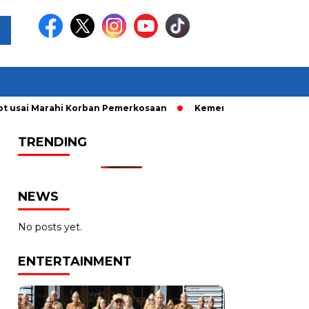
i Marahi Korban Pemerkosaan
Kemendag Cabut Larangan Penj
TRENDING
NEWS
No posts yet.
ENTERTAINMENT