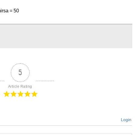
irsa =
50
5
Article Rating
Login