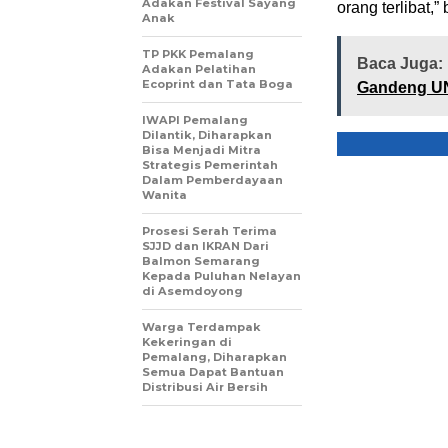
Adakan Festival Sayang
orang terlibat,”
Anak
TP PKK Pemalang
Baca Juga:
Adakan Pelatihan
Ecoprint dan Tata Boga
Gandeng U
IWAPI Pemalang
Dilantik, Diharapkan
Bisa Menjadi Mitra
Strategis Pemerintah
Dalam Pemberdayaan
Wanita
Prosesi Serah Terima
SJJD dan IKRAN Dari
Balmon Semarang
Kepada Puluhan Nelayan
di Asemdoyong
Warga Terdampak
Kekeringan di
Pemalang, Diharapkan
Semua Dapat Bantuan
Distribusi Air Bersih