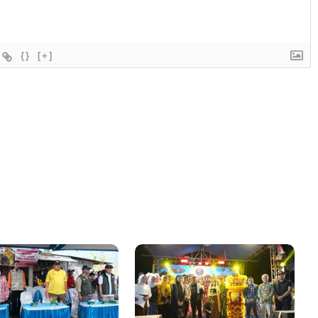
{}
[+]