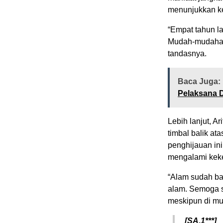
menunjukkan ke
“Empat tahun l
Mudah-mudahan 
tandasnya.
Baca Juga:
Pelaksana 
Lebih lanjut, 
timbal balik at
penghijauan ini
mengalami keke
“Alam sudah ba
alam. Semoga s
meskipun di mu
[SA.1***]