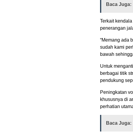
Baca Juga:
Terkait kendala
penerangan jala
“Memang ada be
sudah kami perb
bawah sehingga
Untuk menganti
berbagai titik s
pendukung sepe
Peningkatan vo
khususnya di ar
perhatian utama
Baca Juga: