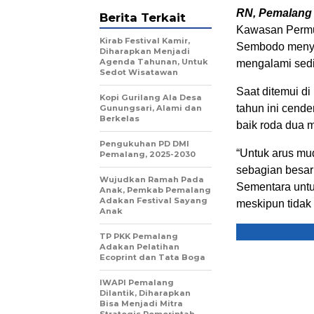
RN, Pemalang
Berita Terkait
Kawasan Perm
Kirab Festival Kamir,
Sembodo menya
Diharapkan Menjadi
Agenda Tahunan, Untuk
mengalami sedi
Sedot Wisatawan
Saat ditemui d
Kopi Gurilang Ala Desa
tahun ini cend
Gunungsari, Alami dan
Berkelas
baik roda dua 
Pengukuhan PD DMI
“Untuk arus mu
Pemalang, 2025-2030
sebagian besar
Wujudkan Ramah Pada
Sementara untu
Anak, Pemkab Pemalang
Adakan Festival Sayang
meskipun tidak 
Anak
TP PKK Pemalang
Adakan Pelatihan
Ecoprint dan Tata Boga
IWAPI Pemalang
Dilantik, Diharapkan
Bisa Menjadi Mitra