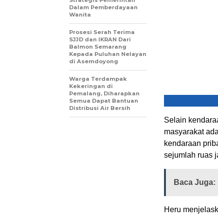
Strategis Pemerintah
Dalam Pemberdayaan
Wanita
Prosesi Serah Terima
SJJD dan IKRAN Dari
Balmon Semarang
Kepada Puluhan Nelayan
di Asemdoyong
Warga Terdampak
Kekeringan di
Pemalang, Diharapkan
Semua Dapat Bantuan
Distribusi Air Bersih
Selain kendaraa
masyarakat ada
kendaraan priba
sejumlah ruas j
Baca Juga:
Heru menjelas