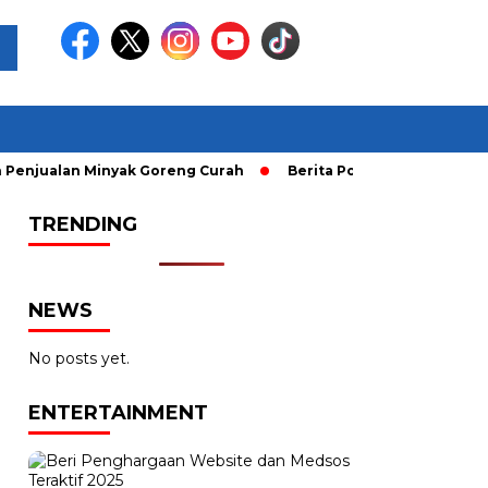
lan Minyak Goreng Curah
Berita Populer: Uji Coba Gage ke
TRENDING
NEWS
No posts yet.
ENTERTAINMENT