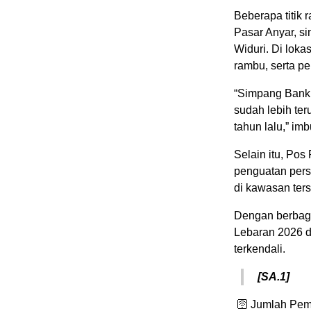
Beberapa titik
Pasar Anyar, s
Widuri. Di lok
rambu, serta p
“Simpang Bank 
sudah lebih te
tahun lalu,” im
Selain itu, Po
penguatan pers
di kawasan ters
Dengan berbagai
Lebaran 2026 d
terkendali.
[SA.1]
🛜 Jumlah Pem