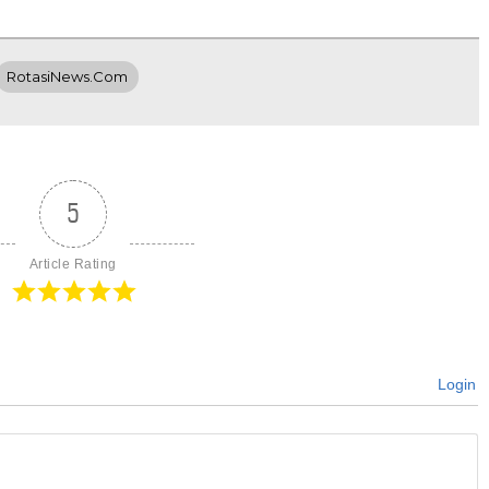
RotasiNews.com
5
Article Rating
Login