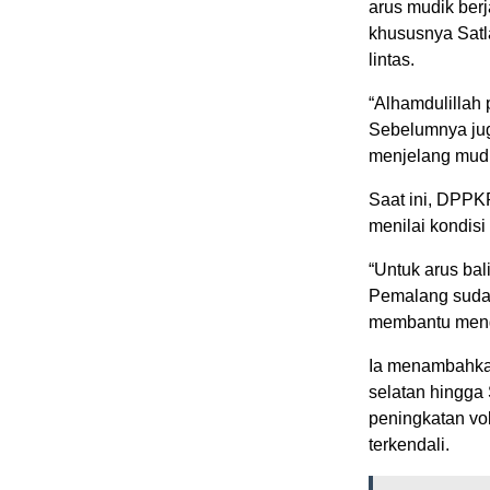
arus mudik berj
khususnya Satl
lintas.
“Alhamdulillah
Sebelumnya jug
menjelang mudi
Saat ini, DPPKP
menilai kondisi
“Untuk arus bal
Pemalang sudah t
membantu mengu
Ia menambahkan
selatan hingga 
peningkatan vol
terkendali.