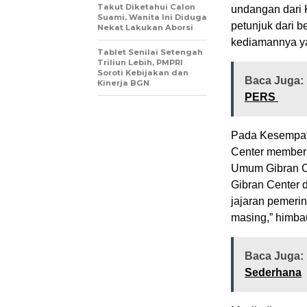
Takut Diketahui Calon
undangan dari 
Suami, Wanita Ini Diduga
petunjuk dari b
Nekat Lakukan Aborsi
kediamannya ya
Tablet Senilai Setengah
Triliun Lebih, PMPRI
Soroti Kebijakan dan
Baca Juga:
Kinerja BGN
PERS
Pada Kesempat
Center memberi
Umum Gibran C
Gibran Center d
jajaran pemeri
masing,” himba
Baca Juga:
Sederhana