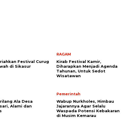
RAGAM
iahkan Festival Curug
Kirab Festival Kamir,
ah di Sikasur
Diharapkan Menjadi Agenda
Tahunan, Untuk Sedot
Wisatawan
Pemerintah
rilang Ala Desa
Wabup Nurkholes, Himbau
ari, Alami dan
Jajarannya Agar Selalu
s
Waspada Potensi Kebakaran
di Musim Kemarau