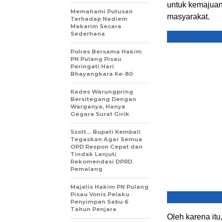
untuk kemajuan
Memahami Putusan
masyarakat.
Terhadap Nadiem
Makarim Secara
Sederhana
Polres Bersama Hakim
PN Pulang Pisau
Peringati Hari
Bhayangkara Ke-80
Kades Warungpring
Bersitegang Dengan
Warganya, Hanya
Gegara Surat Girik
Ssstt… Bupati Kembali
Tegaskan Agar Semua
OPD Respon Cepat dan
Tindak Lanjuti
Rekomendasi DPRD
Pemalang
Majelis Hakim PN Pulang
Pisau Vonis Pelaku
Penyimpan Sabu 6
Tahun Penjara
Oleh karena it