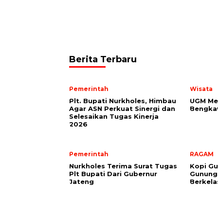
Berita Terbaru
Pemerintah
Wisata
Plt. Bupati Nurkholes, Himbau
UGM Mer
Agar ASN Perkuat Sinergi dan
Bengkaw
Selesaikan Tugas Kinerja
2026
Pemerintah
RAGAM
Nurkholes Terima Surat Tugas
Kopi Gu
Plt Bupati Dari Gubernur
Gunungs
Jateng
Berkela