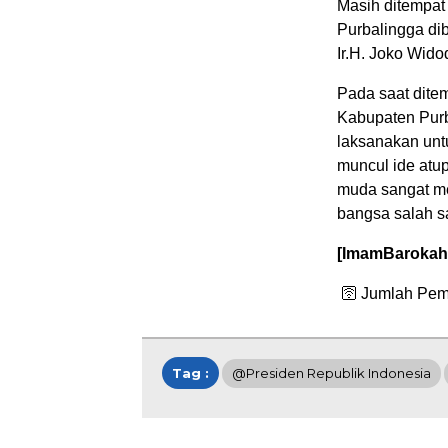
Masih ditempat
Purbalingga di
Ir.H. Joko Wid
Pada saat ditem
Kabupaten Purb
laksanakan unt
muncul ide atu
muda sangat me
bangsa salah s
[ImamBarokah
🛜 Jumlah Pem
Tag :
@Presiden Republik Indonesia