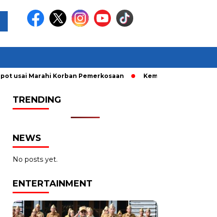
usai Marahi Korban Pemerkosaan
Kemendag Cabut Larangan P
TRENDING
NEWS
No posts yet.
ENTERTAINMENT