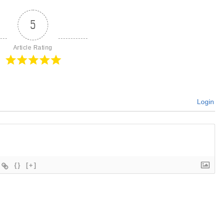
5
Article Rating
Login
{}
[+]