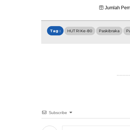
🛜 Jumlah Pem
Tag :
HUT RI Ke-80
Paskibraka
P
Subscribe