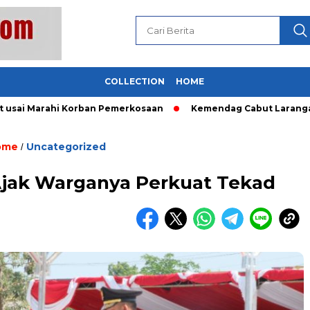
COLLECTION
HOME
 Marahi Korban Pemerkosaan
Kemendag Cabut Larangan Penju
ome
Uncategorized
/
 Ajak Warganya Perkuat Tekad