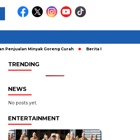
alan Minyak Goreng Curah
Berita Populer: Uji Coba Gage k
TRENDING
NEWS
No posts yet.
ENTERTAINMENT