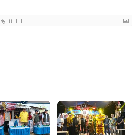
{}
[+]