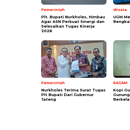
Pemerintah
Wisata
Plt. Bupati Nurkholes, Himbau
UGM Mer
Agar ASN Perkuat Sinergi dan
Bengkaw
Selesaikan Tugas Kinerja
2026
Pemerintah
RAGAM
Nurkholes Terima Surat Tugas
Kopi Gu
Plt Bupati Dari Gubernur
Gunungs
Jateng
Berkela