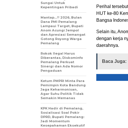
Sungai Untuk
Perihal terseb
Kepentingan Pribadi
HUT ke-80 Kem
Mantap…!! 2026, Bulan
Bangsa Indones
Dana PMI Pemalang
Lampaui Target, Bupati
Anom Acungi Jempol
Selain itu, An
dan Apresiasi Semangat
dengan kerja n
Gotong Royong Warga
Pemalang
daerahnya.
Rokok Ilegal Harus
Diberantas, Diskominfo
Baca Juga:
Pemalang Perkuat
Sinergi dan Ada Nomor
Pengaduan
Ketum PMPRI Minta Para
Pemimpin Kota Bandung
Jaga Keharmonisan,
Agar Suhu Politik Tidak
Semakin Memanas
KPK Hadir di Pemalang,
Sosialisasi Soal Pokir
DPRD, Bupati Pemalang:
Jadi Momentum
Kesepahaman Eksekutif