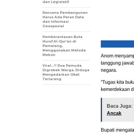
dan Legislatif
Rencana Pembangunan
Harus Ada Peran Data
dan Informasi
Geospasial
Pemberantasan Buta
Huruf Al-Qur’an di
Pemalang,
Menggunakan Metode
Mekon
Anom menyampai
tanggung jawab 
Viral…!! Dua Pemuda
negara.
Digrebek Warga, Diduga
Mengedarkan Obat
Terlarang
“Tugas kita bu
kemerdekaan de
Baca Juga:
Ancak
Bupati mengata