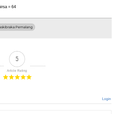
irsa =
64
askibraka Pemalang
5
Article Rating
Login