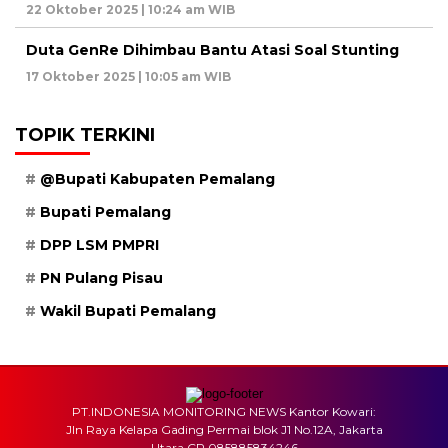
22 Oktober 2025 | 10:24 am WIB
Duta GenRe Dihimbau Bantu Atasi Soal Stunting
17 Oktober 2025 | 10:05 am WIB
TOPIK TERKINI
@Bupati Kabupaten Pemalang
Bupati Pemalang
DPP LSM PMPRI
PN Pulang Pisau
Wakil Bupati Pemalang
PT.INDONESIA MONITORING NEWS Kantor Kowari:
Jln Raya Kelapa Gading Permai blok J1 No.12A, Jakarta
Utara CP.085885834246