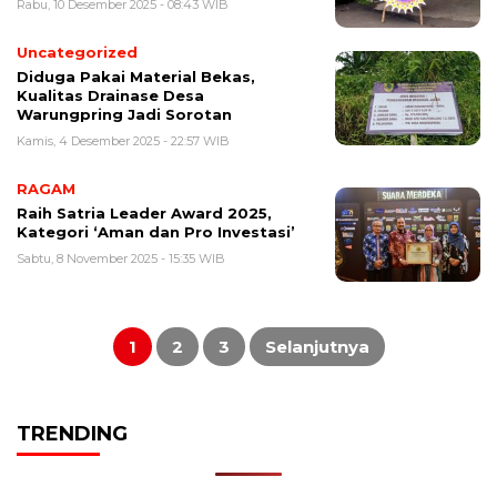
Rabu, 10 Desember 2025 - 08:43 WIB
Uncategorized
Diduga Pakai Material Bekas,
Kualitas Drainase Desa
Warungpring Jadi Sorotan
Kamis, 4 Desember 2025 - 22:57 WIB
RAGAM
Raih Satria Leader Award 2025,
Kategori ‘Aman dan Pro Investasi’
Sabtu, 8 November 2025 - 15:35 WIB
Paginasi
pos
1
2
3
Selanjutnya
TRENDING