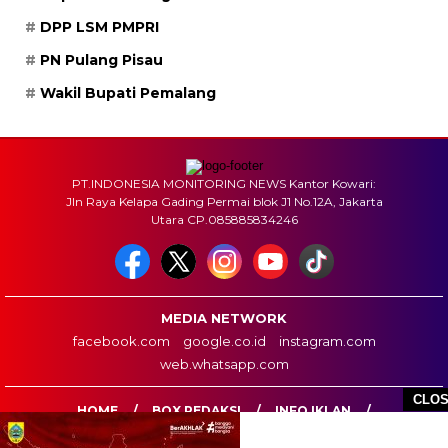
DPP LSM PMPRI
PN Pulang Pisau
Wakil Bupati Pemalang
PT.INDONESIA MONITORING NEWS Kantor Kowari:
Jln Raya Kelapa Gading Permai blok J1 No.12A, Jakarta
Utara CP.085885834246
MEDIA NETWORK
facebook.com
google.co.id
instagram.com
web.whatsapp.com
CLO
HOME
BOX REDAKSI
INFO IKLAN
DISCLAIMER
HUBUNGI KAMI