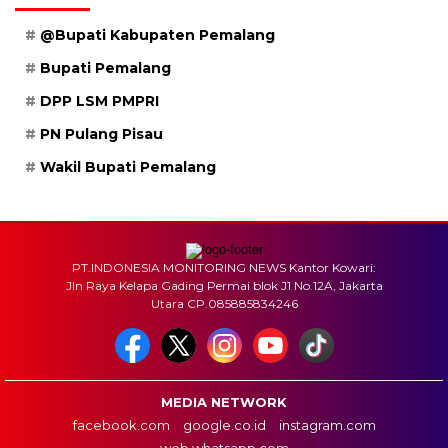
@Bupati Kabupaten Pemalang
Bupati Pemalang
DPP LSM PMPRI
PN Pulang Pisau
Wakil Bupati Pemalang
PT.INDONESIA MONITORING NEWS Kantor Kowari:
Jln Raya Kelapa Gading Permai blok J1 No.12A, Jakarta
Utara CP.085885834246
MEDIA NETWORK
facebook.com
google.co.id
instagram.com