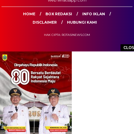
web.whatsapp.com
HOME
BOX REDAKSI
INFO IKLAN
DISCLAIMER
HUBUNGI KAMI
HAK CIPTA: ROTASINEWS.COM
CLO