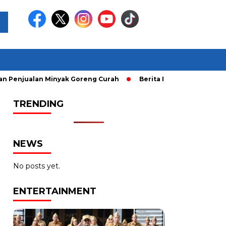
ualan Minyak Goreng Curah
Berita Populer: Uji Coba Gage 
TRENDING
NEWS
No posts yet.
ENTERTAINMENT