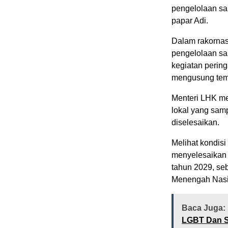
pengelolaan sa
papar Adi.
Dalam rakornas 
pengelolaan sa
kegiatan perin
mengusung tema 
Menteri LHK me
lokal yang sam
diselesaikan.
Melihat kondis
menyelesaikan
tahun 2029, s
Menengah Nasi
Baca Juga:
LGBT Dan S