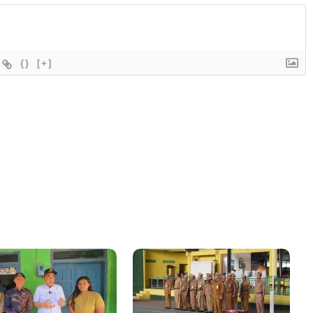
{}
[+]