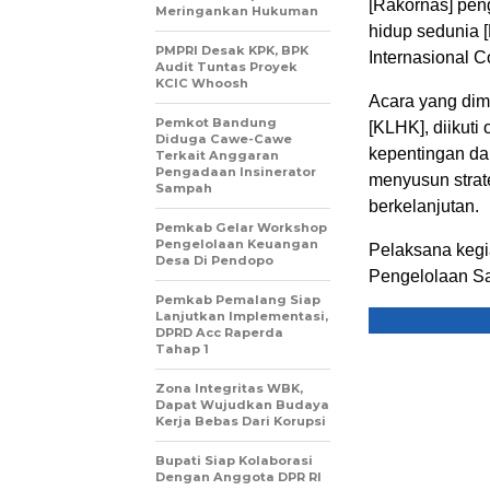
[Rakornas] pen
Meringankan Hukuman
hidup sedunia 
PMPRI Desak KPK, BPK
Internasional C
Audit Tuntas Proyek
KCIC Whoosh
Acara yang dim
Pemkot Bandung
[KLHK], diikuti
Diduga Cawe-Cawe
kepentingan da
Terkait Anggaran
Pengadaan Insinerator
menyusun strat
Sampah
berkelanjutan.
Pemkab Gelar Workshop
Pengelolaan Keuangan
Pelaksana kegi
Desa Di Pendopo
Pengelolaan S
Pemkab Pemalang Siap
Lanjutkan Implementasi,
DPRD Acc Raperda
Tahap 1
Zona Integritas WBK,
Dapat Wujudkan Budaya
Kerja Bebas Dari Korupsi
Bupati Siap Kolaborasi
Dengan Anggota DPR RI