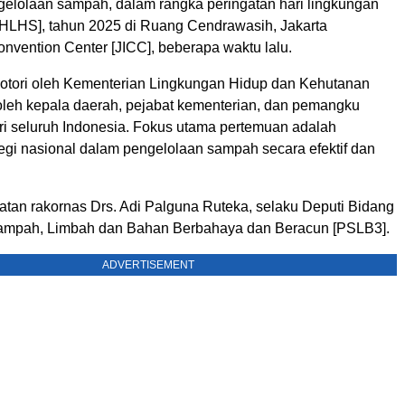
gelolaan sampah, dalam rangka peringatan hari lingkungan
[HLHS], tahun 2025 di Ruang Cendrawasih, Jakarta
onvention Center [JICC], beberapa waktu lalu.
otori oleh Kementerian Lingkungan Hidup dan Kehutanan
 oleh kepala daerah, pejabat kementerian, dan pemangku
ri seluruh Indonesia. Fokus utama pertemuan adalah
egi nasional dalam pengelolaan sampah secara efektif dan
atan rakornas Drs. Adi Palguna Ruteka, selaku Deputi Bidang
ampah, Limbah dan Bahan Berbahaya dan Beracun [PSLB3].
ADVERTISEMENT