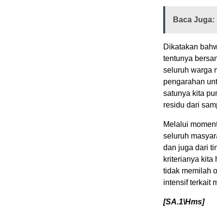
Baca Juga:
Dikatakan bahw
tentunya bersa
seluruh warga 
pengarahan untu
satunya kita pu
residu dari sam
Melalui momen
seluruh masyar
dan juga dari 
kriterianya kit
tidak memilah 
intensif terkai
[SA.1\Hms]