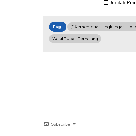
🛜 Jumlah Pem
Tag :
@Kementerian Lingkungan Hidu
Wakil Bupati Pemalang
Subscribe