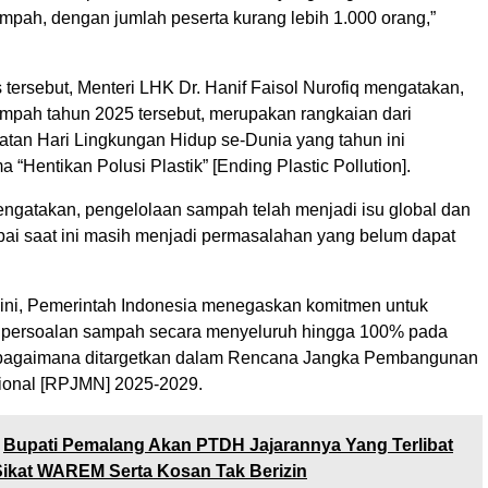
mpah, dengan jumlah peserta kurang lebih 1.000 orang,”
tersebut, Menteri LHK Dr. Hanif Faisol Nurofiq mengatakan,
mpah tahun 2025 tersebut, merupakan rangkaian dari
gatan Hari Lingkungan Hidup se-Dunia yang tahun ini
“Hentikan Polusi Plastik” [Ending Plastic Pollution].
ngatakan, pengelolaan sampah telah menjadi isu global dan
pai saat ini masih menjadi permasalahan yang belum dapat
i ini, Pemerintah Indonesia menegaskan komitmen untuk
 persoalan sampah secara menyeluruh hingga 100% pada
ebagaimana ditargetkan dalam Rencana Jangka Pembangunan
onal [RPJMN] 2025-2029.
Bupati Pemalang Akan PTDH Jajarannya Yang Terlibat
ikat WAREM Serta Kosan Tak Berizin