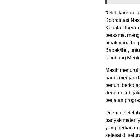
“Oleh karena i
Koordinasi Nas
Kepala Daerah 
bersama, menge
pihak yang ber
Bapak/Ibu, untu
sambung Mente
Masih menurut 
harus menjadi 
penuh, berkolab
dengan kebijak
berjalan progres
Ditemui setela
banyak materi y
yang berkaita
selesai di selu