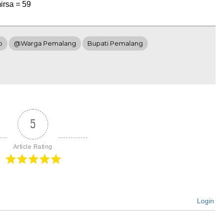
irsa =
59
p
@Warga Pemalang
Bupati Pemalang
5
Article Rating
Login