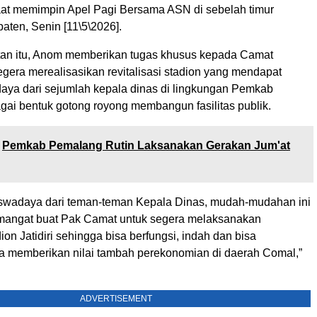
at memimpin Apel Pagi Bersama ASN di sebelah timur
ten, Senin [11\5\2026].
an itu, Anom memberikan tugas khusus kepada Camat
gera merealisasikan revitalisasi stadion yang mendapat
ya dari sejumlah kepala dinas di lingkungan Pemkab
ai bentuk gotong royong membangun fasilitas publik.
Pemkab Pemalang Rutin Laksanakan Gerakan Jum'at
it swadaya dari teman-teman Kepala Dinas, mudah-mudahan ini
mangat buat Pak Camat untuk segera melaksanakan
dion Jatidiri sehingga bisa berfungsi, indah dan bisa
ta memberikan nilai tambah perekonomian di daerah Comal,”
ADVERTISEMENT