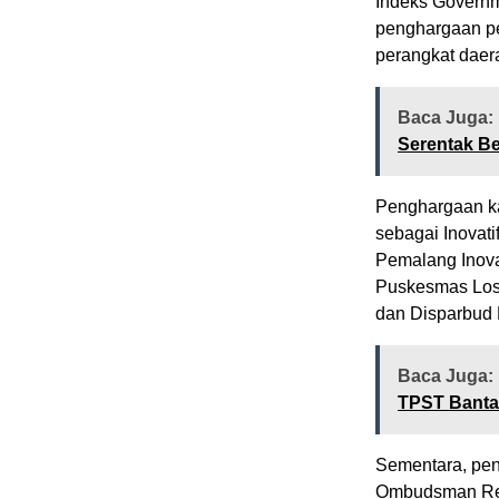
Indeks Governm
penghargaan pe
perangkat daera
Baca Juga:
Serentak B
Penghargaan ka
sebagai Inovat
Pemalang Inova
Puskesmas Los
dan Disparbud 
Baca Juga:
TPST Bantar
Sementara, pen
Ombudsman Repu