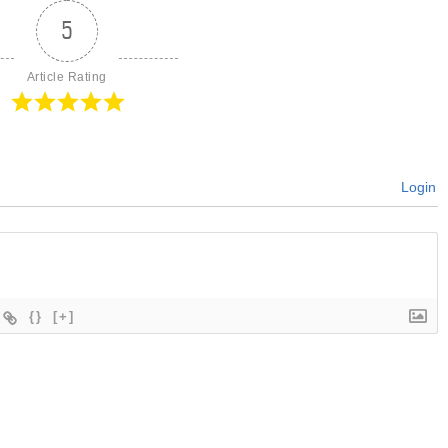
5
Article Rating
Login
{}
[+]