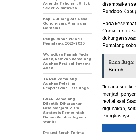
Agenda Tahunan, Untuk
disampaikan sa
Sedot Wisatawan
Pendopo Kabupa
Kopi Gurilang Ala Desa
Pada kesempat
Gunungsari, Alami dan
Berkelas
Comal, untuk se
dukungan swada
Pengukuhan PD DMI
Pemalang, 2025-2030
Pemalang sebag
Wujudkan Ramah Pada
Anak, Pemkab Pemalang
Baca Juga:
Adakan Festival Sayang
Anak
Bersih
TP PKK Pemalang
Adakan Pelatihan
“Ini ada sedik
Ecoprint dan Tata Boga
menjadi penye
IWAPI Pemalang
revitalisasi Sta
Dilantik, Diharapkan
Bisa Menjadi Mitra
digunakan, ser
Strategis Pemerintah
Pungkasnya.
Dalam Pemberdayaan
Wanita
Prosesi Serah Terima