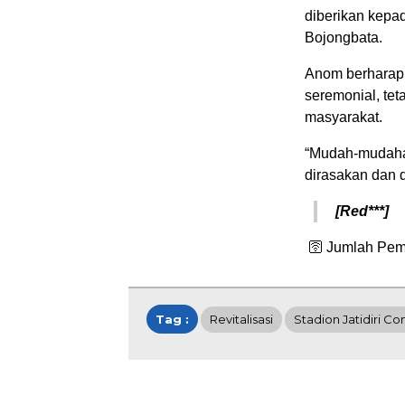
diberikan kep
Bojongbata.
Anom berharap,
seremonial, te
masyarakat.
“Mudah-mudahan 
dirasakan dan d
[Red***]
🛜 Jumlah Pem
Tag :
Revitalisasi
Stadion Jatidiri Co