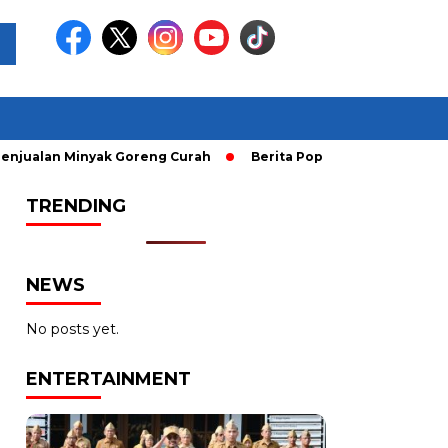
n Minyak Goreng Curah
Berita Populer: Uji Coba Gage ke A
TRENDING
NEWS
No posts yet.
ENTERTAINMENT