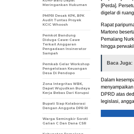
KUHP Baru Dapat
Meringankan Hukuman
[Perda]. Perse
digelar di ruang
PMPRI Desak KPK, BPK
Audit Tuntas Proyek
Rapat paripurn
KCIC Whoosh
Martono beserta
Pemkot Bandung
Pemalang Nurkh
Diduga Cawe-Cawe
Terkait Anggaran
hingga perwak
Pengadaan Insinerator
Sampah
Baca Juga:
Pemkab Gelar Workshop
Pengelolaan Keuangan
Desa Di Pendopo
Dalam kesempat
Zona Integritas WBK,
menyampaikan a
Dapat Wujudkan Budaya
Kerja Bebas Dari Korupsi
DPRD atas dedi
legislasi, ang
Bupati Siap Kolaborasi
Dengan Anggota DPR RI
Warga Semingkir Soroti
Galian C Dan Dana CSR
Kabupaten Pemalang