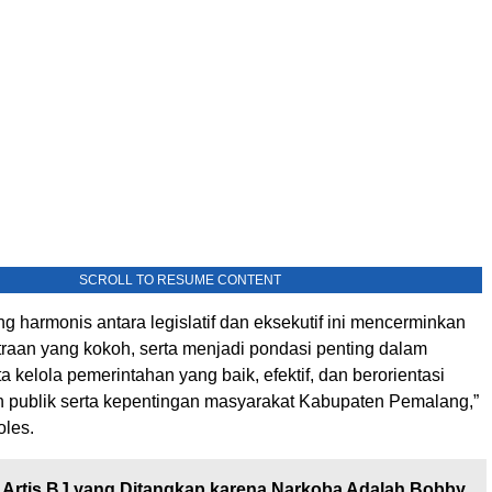
SCROLL TO RESUME CONTENT
g harmonis antara legislatif dan eksekutif ini mencerminkan
raan yang kokoh, serta menjadi pondasi penting dalam
 kelola pemerintahan yang baik, efektif, dan berorientasi
 publik serta kepentingan masyarakat Kabupaten Pemalang,”
les.
Artis BJ yang Ditangkap karena Narkoba Adalah Bobby