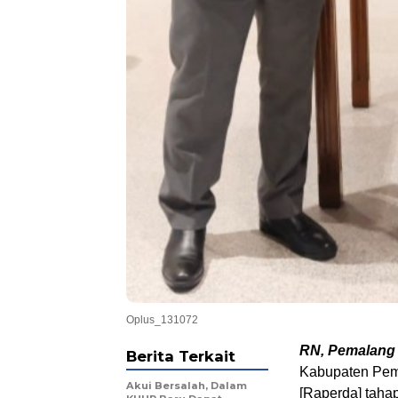
Oplus_131072
RN, Pemalang
Berita Terkait
Kabupaten Pem
Akui Bersalah, Dalam
[Raperda] tahap