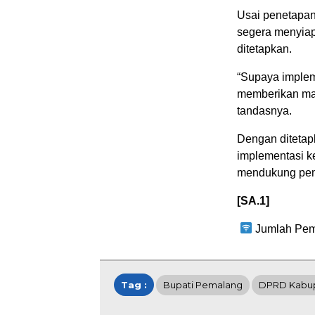
Usai penetapan
segera menyiap
ditetapkan.
“Supaya impleme
memberikan man
tandasnya.
Dengan ditetap
implementasi ke
mendukung pem
[SA.1]
Jumlah Pem
Tag :
Bupati Pemalang
DPRD Kabu