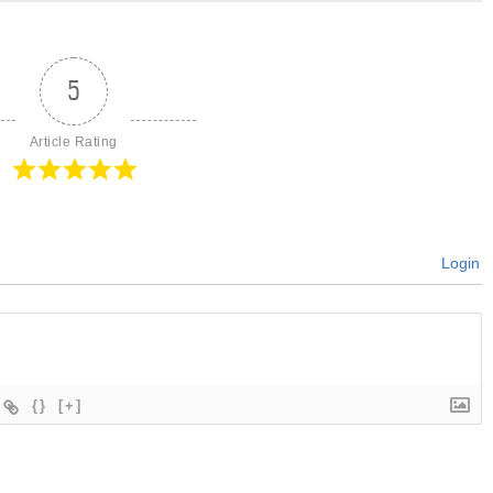
5
Article Rating
Login
{}
[+]