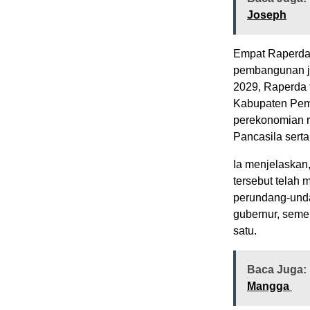
Joseph
Empat Raperda 
pembangunan j
2029, Raperda 
Kabupaten Pem
perekonomian r
Pancasila ser
Ia menjelaskan
tersebut telah
perundang-unda
gubernur, seme
satu.
Baca Juga:
Mangga