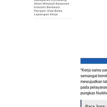
Akan Menjadi Kawasan
Industri Berbasis
Pangan, Siap Buka
Lapangan Kerja
“Kerja sama yan
semangat kemit
mewujudkan tata
pada pelayanan
pungkas Nurkho
Baca Juga: