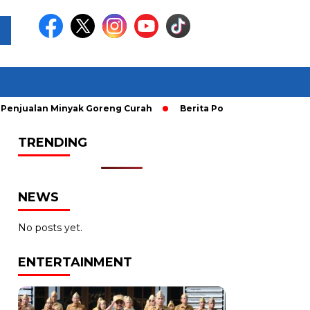
n Minyak Goreng Curah
Berita Populer: Uji Coba Gage ke A
TRENDING
NEWS
No posts yet.
ENTERTAINMENT