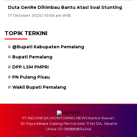
Duta GenRe Dihimbau Bantu Atasi Soal Stunting
17 Oktober 2025 | 10:05 am WIB
TOPIK TERKINI
@Bupati Kabupaten Pemalang
Bupati Pemalang
DPP LSM PMPRI
PN Pulang Pisau
Wakil Bupati Pemalang
PT.INDONESIA MONITORING NEWS Kantor Kowari:
Jln Raya Kelapa Gading Permai blok J1 No.12A, Jakarta
Utara CP.085885834246