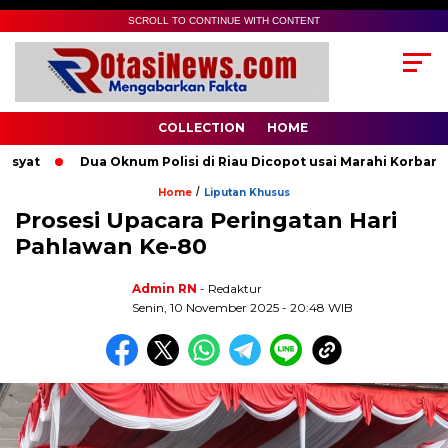
SCROLL TO CONTINUE WITH CONTENT
COLLECTION
HOME
at
Dua Oknum Polisi di Riau Dicopot usai Marahi Korban Pe
/
Home
Liputan Khusus
Prosesi Upacara Peringatan Hari
Pahlawan Ke-80
Admin RN
- Redaktur
Senin, 10 November 2025 - 20:48 WIB