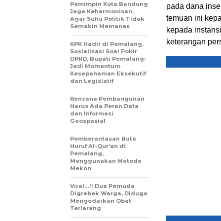
Pemimpin Kota Bandung
pada dana inse
Jaga Keharmonisan,
temuan ini kep
Agar Suhu Politik Tidak
Semakin Memanas
kepada instansi
keterangan per
KPK Hadir di Pemalang,
Sosialisasi Soal Pokir
DPRD, Bupati Pemalang:
Jadi Momentum
Kesepahaman Eksekutif
dan Legislatif
Rencana Pembangunan
Harus Ada Peran Data
dan Informasi
Geospasial
Pemberantasan Buta
Huruf Al-Qur’an di
Pemalang,
Menggunakan Metode
Mekon
Viral…!! Dua Pemuda
Digrebek Warga, Diduga
Mengedarkan Obat
Terlarang