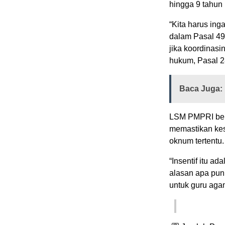
hingga 9 tahun 
“Kita harus ing
dalam Pasal 49
jika koordinasi
hukum, Pasal 2
Baca Juga:
LSM PMPRI berk
memastikan kese
oknum tertentu.
“Insentif itu a
alasan apa pun.
untuk guru agam
[RJ]