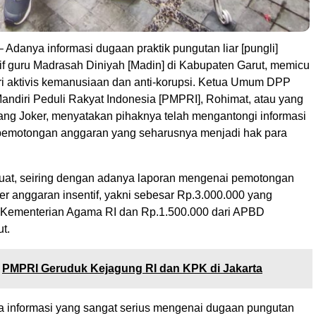
– Adanya informasi dugaan praktik pungutan liar [pungli]
tif guru Madrasah Diniyah [Madin] di Kabupaten Garut, memicu
ari aktivis kemanusiaan dan anti-korupsi. Ketua Umum DPP
diri Peduli Rakyat Indonesia [PMPRI], Rohimat, atau yang
ang Joker, menyatakan pihaknya telah mengantongi informasi
 pemotongan anggaran yang seharusnya menjadi hak para
uat, seiring dengan adanya laporan mengenai pemotongan
r anggaran insentif, yakni sebesar Rp.3.000.000 yang
 Kementerian Agama RI dan Rp.1.500.000 dari APBD
t.
PMPRI Geruduk Kejagung RI dan KPK di Jakarta
 informasi yang sangat serius mengenai dugaan pungutan