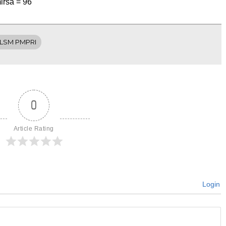
irsa =
96
LSM PMPRI
0
Article Rating
Login