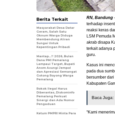
RN, Bandung
Berita Terkait
terhadap insen
Masyarakat Desa Datar
reaksi keras d
Geram, Salah Satu
Oknum Warga Diduga
LSM Pemuda Man
Membendung Aliran
akrab disapa K
Sungai Untuk
Kepentingan Pribadi
terkait adanya
guru.
Mantap…!! 2026, Bulan
Dana PMI Pemalang
Lampaui Target, Bupati
Kasus ini menc
Anom Acungi Jempol
pada dua sumbe
dan Apresiasi Semangat
Gotong Royong Warga
bersumber dari
Pemalang
Kabupaten Garu
Rokok Ilegal Harus
Diberantas, Diskominfo
Pemalang Perkuat
Baca Juga:
Sinergi dan Ada Nomor
Pengaduan
“Kami menerima
Ketum PMPRI Minta Para