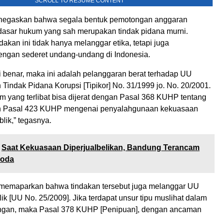
SCROLL TO RESUME CONTENT
negaskan bahwa segala bentuk pemotongan anggaran
dasar hukum yang sah merupakan tindak pidana murni.
dakan ini tidak hanya melanggar etika, tetapi juga
engan sederet undang-undang di Indonesia.
i benar, maka ini adalah pelanggaran berat terhadap UU
indak Pidana Korupsi [Tipikor] No. 31/1999 jo. No. 20/2001.
um yang terlibat bisa dijerat dengan Pasal 368 KUHP tentang
 Pasal 423 KUHP mengenai penyalahgunaan kekuasaan
blik,” tegasnya.
Saat Kekuasaan Diperjualbelikan, Bandung Terancam
hoda
ia memaparkan bahwa tindakan tersebut juga melanggar UU
k [UU No. 25/2009]. Jika terdapat unsur tipu muslihat dalam
ngan, maka Pasal 378 KUHP [Penipuan], dengan ancaman