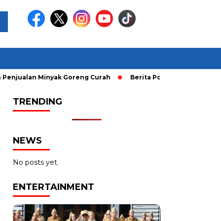
n Minyak Goreng Curah
Berita Populer: Uji Coba Gage ke A
TRENDING
NEWS
No posts yet.
ENTERTAINMENT