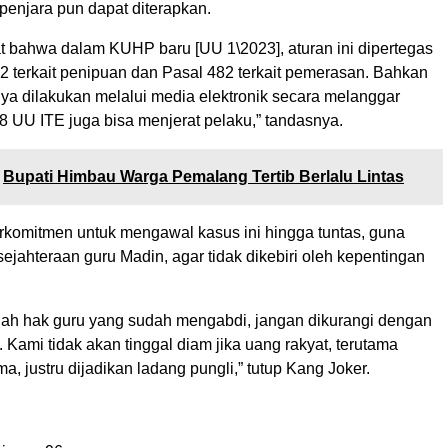
penjara pun dapat diterapkan.
at bahwa dalam KUHP baru [UU 1\2023], aturan ini dipertegas
2 terkait penipuan dan Pasal 482 terkait pemerasan. Bahkan
nya dilakukan melalui media elektronik secara melanggar
8 UU ITE juga bisa menjerat pelaku,” tandasnya.
Bupati Himbau Warga Pemalang Tertib Berlalu Lintas
omitmen untuk mengawal kasus ini hingga tuntas, guna
jahteraan guru Madin, agar tidak dikebiri oleh kepentingan
dalah hak guru yang sudah mengabdi, jangan dikurangi dengan
 Kami tidak akan tinggal diam jika uang rakyat, terutama
a, justru dijadikan ladang pungli,” tutup Kang Joker.