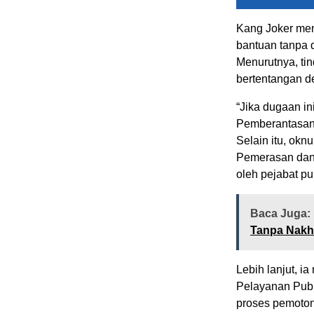
Kang Joker me
bantuan tanpa 
Menurutnya, tin
bertentangan d
“Jika dugaan in
Pemberantasan T
Selain itu, okn
Pemerasan dan
oleh pejabat pu
Baca Juga:
Tanpa Nak
Lebih lanjut, 
Pelayanan Publi
proses pemoto