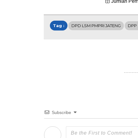
🛜 Jumlah Pem
Tag :
DPD LSM PMPRI JATENG
DPP 
Subscribe