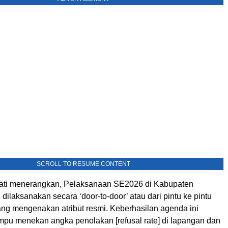
SCROLL TO RESUME CONTENT
ati menerangkan, Pelaksanaan SE2026 di Kabupaten
ilaksanakan secara ‘door-to-door’ atau dari pintu ke pintu
ang mengenakan atribut resmi. Keberhasilan agenda ini
pu menekan angka penolakan [refusal rate] di lapangan dan