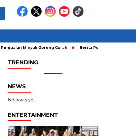
an Minyak Goreng Curah
Berita Populer: Uji Coba Gage ke 
TRENDING
NEWS
No posts yet.
ENTERTAINMENT