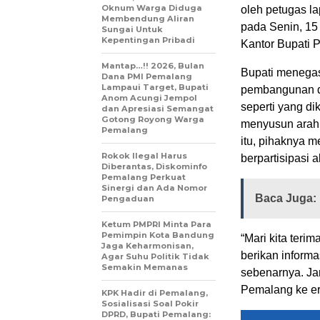
Oknum Warga Diduga
oleh petugas l
Membendung Aliran
pada Senin, 15
Sungai Untuk
Kepentingan Pribadi
Kantor Bupati 
Mantap…!! 2026, Bulan
Bupati menegas
Dana PMI Pemalang
Lampaui Target, Bupati
pembangunan da
Anom Acungi Jempol
seperti yang d
dan Apresiasi Semangat
Gotong Royong Warga
menyusun arah 
Pemalang
itu, pihaknya 
Rokok Ilegal Harus
berpartisipasi ak
Diberantas, Diskominfo
Pemalang Perkuat
Sinergi dan Ada Nomor
Baca Juga:
Pengaduan
Ketum PMPRI Minta Para
Pemimpin Kota Bandung
“Mari kita teri
Jaga Keharmonisan,
berikan informa
Agar Suhu Politik Tidak
Semakin Memanas
sebenarnya. Ja
Pemalang ke er
KPK Hadir di Pemalang,
Sosialisasi Soal Pokir
DPRD, Bupati Pemalang: