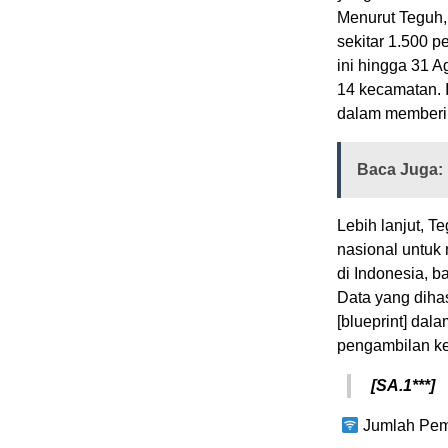
Menurut Teguh, 
sekitar 1.500 
ini hingga 31 A
14 kecamatan. 
dalam memberi
Baca Juga:
Lebih lanjut, 
nasional untuk
di Indonesia, b
Data yang dihas
[blueprint] da
pengambilan ke
[SA.1***]
Jumlah Pem