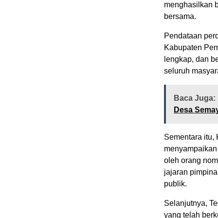
menghasilkan b
bersama.
Pendataan perd
Kabupaten Pema
lengkap, dan be
seluruh masyar
Baca Juga:
Desa Semay
Sementara itu,
menyampaikan a
oleh orang nomo
jajaran pimpin
publik.
Selanjutnya, T
yang telah ber