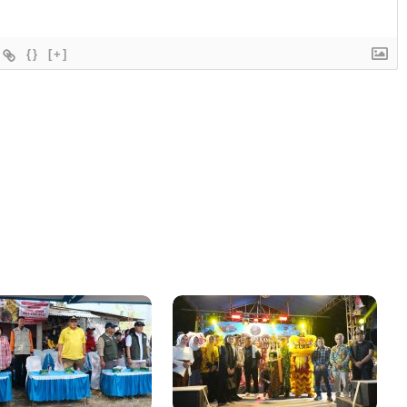
{}
[+]