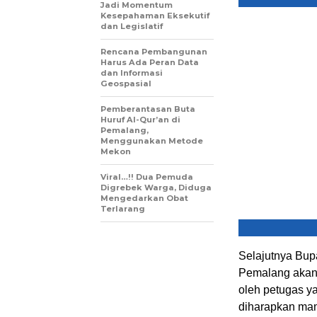
Jadi Momentum
Kesepahaman Eksekutif
dan Legislatif
Rencana Pembangunan
Harus Ada Peran Data
dan Informasi
Geospasial
Pemberantasan Buta
Huruf Al-Qur’an di
Pemalang,
Menggunakan Metode
Mekon
Viral…!! Dua Pemuda
Digrebek Warga, Diduga
Mengedarkan Obat
Terlarang
Selajutnya Bup
Pemalang akan d
oleh petugas y
diharapkan mam