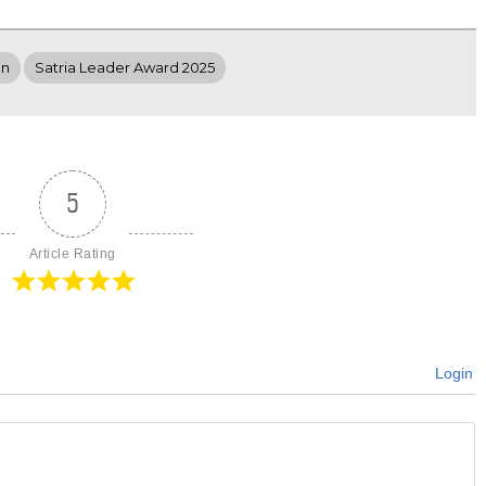
an
Satria Leader Award 2025
5
Article Rating
Login