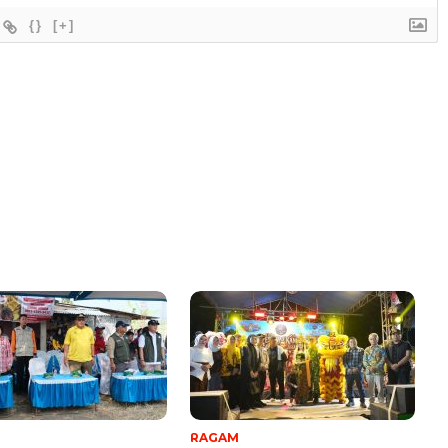
{}
[+]
RAGAM