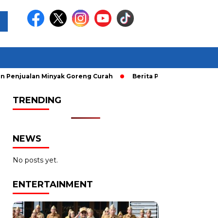
lan Minyak Goreng Curah
Berita Populer: Uji Coba Gage ke
TRENDING
NEWS
No posts yet.
ENTERTAINMENT