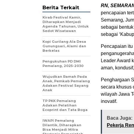
RN, SEMARA
Berita Terkait
pencapaian ter
Kirab Festival Kamir,
Semarang, Jum’
Diharapkan Menjadi
Agenda Tahunan, Untuk
sebagai bentu
Sedot Wisatawan
sebagai ‘Kabup
Kopi Gurilang Ala Desa
Pencapaian itu
Gunungsari, Alami dan
Berkelas
penganugerahan
Leader Award k
Pengukuhan PD DMI
Pemalang, 2025-2030
aman, kondusif
Wujudkan Ramah Pada
Penghargaan Sa
Anak, Pemkab Pemalang
Adakan Festival Sayang
secara khusus d
Anak
wilayah Jawa T
TP PKK Pemalang
inovatif.
Adakan Pelatihan
Ecoprint dan Tata Boga
Baca Juga:
IWAPI Pemalang
Pekerja Re
Dilantik, Diharapkan
Bisa Menjadi Mitra