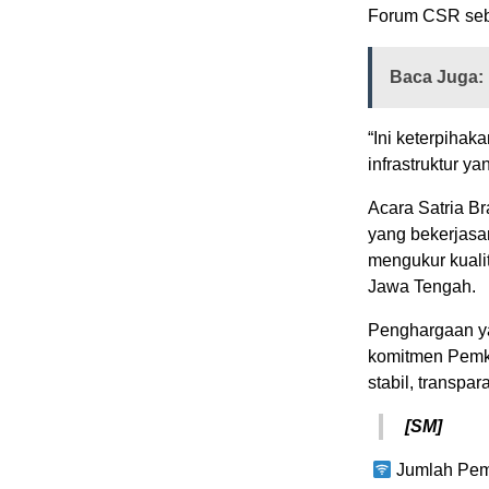
Forum CSR seba
Baca Juga:
“Ini keterpihak
infrastruktur y
Acara Satria B
yang bekerjasa
mengukur kualit
Jawa Tengah.
Penghargaan ya
komitmen Pemk
stabil, transp
[SM]
Jumlah Pem