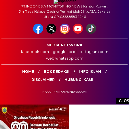
PT.INDONESIA MONITORING NEWS Kantor Kowari:
Jln Raya Kelapa Gading Permai blok J1 No.12A, Jakarta
Utara CP.085885834246
MEDIA NETWORK
facebook.com
google.co.id
instagram.com
web.whatsapp.com
HOME
BOX REDAKSI
INFO IKLAN
DISCLAIMER
HUBUNGI KAMI
HAK CIPTA: ROTASINEWS.COM
CLO