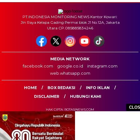
PT.INDONESIA MONITORING NEWS Kantor Kowari:
Jln Raya Kelapa Gading Permai blok J1 No.12A, Jakarta
Utara CP.085885834246
MEDIA NETWORK
facebook.com
google.co.id
instagram.com
web.whatsapp.com
HOME
BOX REDAKSI
INFO IKLAN
DISCLAIMER
HUBUNGI KAMI
CLO
HAK CIPTA: ROTASINEWS.COM