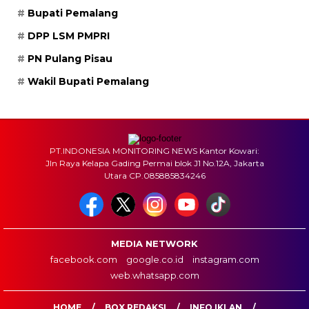
Bupati Pemalang
DPP LSM PMPRI
PN Pulang Pisau
Wakil Bupati Pemalang
PT.INDONESIA MONITORING NEWS Kantor Kowari:
Jln Raya Kelapa Gading Permai blok J1 No.12A, Jakarta
Utara CP.085885834246
MEDIA NETWORK
facebook.com
google.co.id
instagram.com
web.whatsapp.com
HOME
BOX REDAKSI
INFO IKLAN