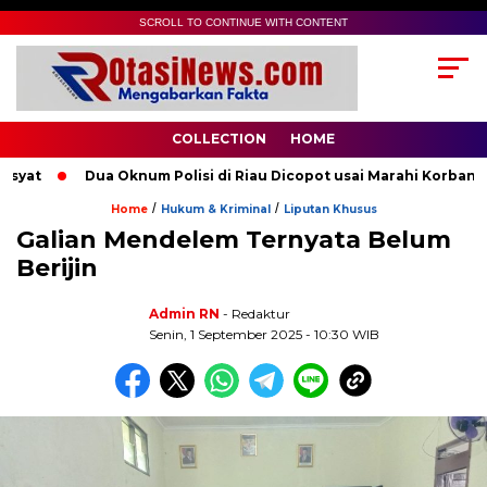
SCROLL TO CONTINUE WITH CONTENT
COLLECTION
HOME
at
Dua Oknum Polisi di Riau Dicopot usai Marahi Korban Pem
/
/
Home
Hukum & Kriminal
Liputan Khusus
Galian Mendelem Ternyata Belum
Berijin
Admin RN
- Redaktur
Senin, 1 September 2025 - 10:30 WIB