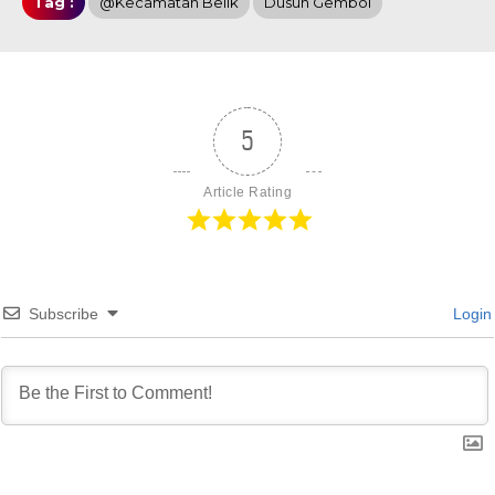
Tag :
@Kecamatan Belik
Dusun Gembol
5
Article Rating
Subscribe
Login