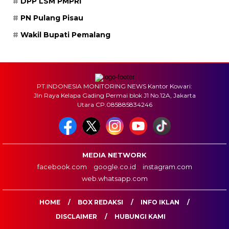
DPP LSM PMPRI
PN Pulang Pisau
Wakil Bupati Pemalang
PT.INDONESIA MONITORING NEWS Kantor Kowari:
Jln Raya Kelapa Gading Permai blok J1 No.12A, Jakarta
Utara CP.085885834246
MEDIA NETWORK
facebook.com
google.co.id
instagram.com
web.whatsapp.com
HOME
BOX REDAKSI
INFO IKLAN
DISCLAIMER
HUBUNGI KAMI