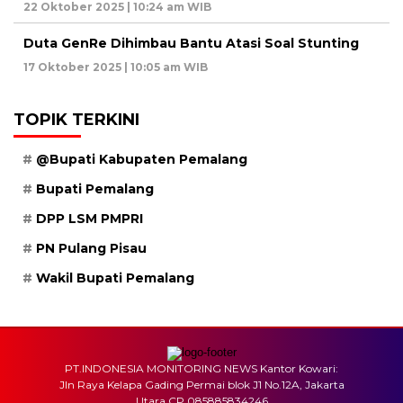
22 Oktober 2025 | 10:24 am WIB
Duta GenRe Dihimbau Bantu Atasi Soal Stunting
17 Oktober 2025 | 10:05 am WIB
TOPIK TERKINI
@Bupati Kabupaten Pemalang
Bupati Pemalang
DPP LSM PMPRI
PN Pulang Pisau
Wakil Bupati Pemalang
PT.INDONESIA MONITORING NEWS Kantor Kowari:
Jln Raya Kelapa Gading Permai blok J1 No.12A, Jakarta
Utara CP.085885834246