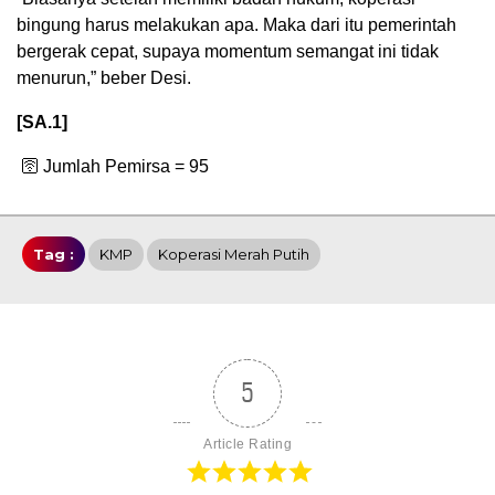
bingung harus melakukan apa. Maka dari itu pemerintah
bergerak cepat, supaya momentum semangat ini tidak
menurun,” beber Desi.
[SA.1]
🛜 Jumlah Pemirsa =
95
Tag :
KMP
Koperasi Merah Putih
5
Article Rating