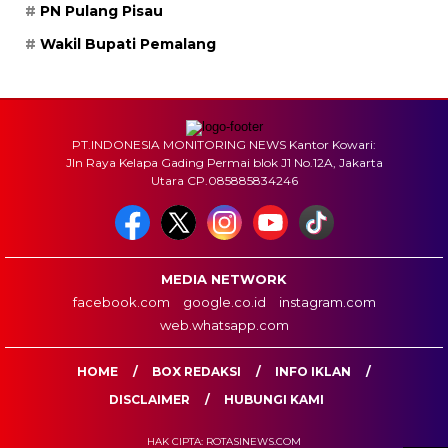
PN Pulang Pisau
Wakil Bupati Pemalang
PT.INDONESIA MONITORING NEWS Kantor Kowari:
Jln Raya Kelapa Gading Permai blok J1 No.12A, Jakarta
Utara CP.085885834246
MEDIA NETWORK
facebook.com
google.co.id
instagram.com
web.whatsapp.com
HOME
BOX REDAKSI
INFO IKLAN
DISCLAIMER
HUBUNGI KAMI
HAK CIPTA: ROTASINEWS.COM