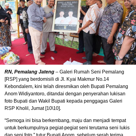
RN, Pemalang Jateng
– Galeri Rumah Seni Pemalang
[RSP] yang berdomisili di Jl. Kyai Makmur No.14
Kebondalem, kini telah diresmikan oleh Bupati Pemalang
Anom Widiyantoro, ditandai dengan penyerahan lukisan
foto Bupati dan Wakil Bupati kepada penggagas Galeri
RSP Kholil, Jumat [10\10].
“Semoga ini bisa berkembang, maju dan menjadi tempat
untuk berkumpulnya pegiat-pegiat seni terutama seni lukis
dan seni foto,” tutur Bupati Anom, sebelum serah terima