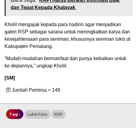
Baca Juga:
RAPI Harus Berikan Informasi Baik
dan Tepat Kepada Khalayak
Kholil mengajak kepada para hadirin agar menjadikan
galeri RSP sebagai sarana untuk meningkatkan karya dan
kesejahteraaan para seniman, khususnya seniman lukis di
Kabupaten Pemalang.
“Mudah-mudahan bermanfaat dan punya kebaikan untuk
ke depannya,” ungkap Kholil.
[SM]
🛜 Jumlah Pemirsa =
149
Tag :
Lukis Foto
RSP