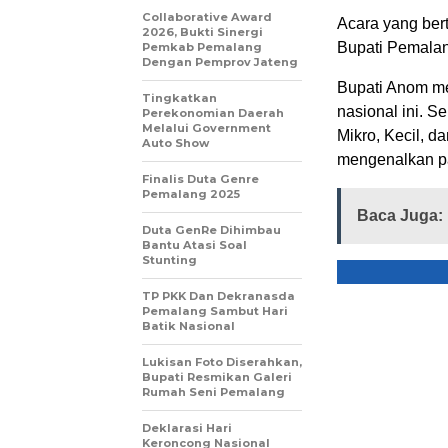
Collaborative Award
Acara yang ber
2026, Bukti Sinergi
Bupati Pemalan
Pemkab Pemalang
Dengan Pemprov Jateng
Bupati Anom me
Tingkatkan
nasional ini. 
Perekonomian Daerah
Melalui Government
Mikro, Kecil, 
Auto Show
mengenalkan pa
Finalis Duta Genre
Pemalang 2025
Baca Juga:
Duta GenRe Dihimbau
Bantu Atasi Soal
Stunting
TP PKK Dan Dekranasda
Pemalang Sambut Hari
Batik Nasional
Lukisan Foto Diserahkan,
Bupati Resmikan Galeri
Rumah Seni Pemalang
Deklarasi Hari
Keroncong Nasional