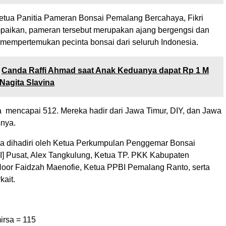
tua Panitia Pameran Bonsai Pemalang Bercahaya, Fikri
aikan, pameran tersebut merupakan ajang bergengsi dan
g mempertemukan pecinta bonsai dari seluruh Indonesia.
Canda Raffi Ahmad saat Anak Keduanya dapat Rp 1 M
 Nagita Slavina
a mencapai 512. Mereka hadir dari Jawa Timur, DIY, dan Jawa
snya.
uga dihadiri oleh Ketua Perkumpulan Penggemar Bonsai
I] Pusat, Alex Tangkulung, Ketua TP. PKK Kabupaten
Noor Faidzah Maenofie, Ketua PPBI Pemalang Ranto, serta
kait.
irsa =
115