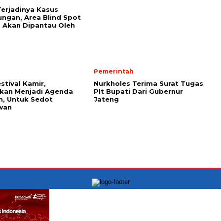
erjadinya Kasus
ngan, Area Blind Spot
 Akan Dipantau Oleh
Pemerintah
stival Kamir,
Nurkholes Terima Surat Tugas
kan Menjadi Agenda
Plt Bupati Dari Gubernur
, Untuk Sedot
Jateng
wan
PT.INDONESIA MONITORING NEWS Kantor Kowari:
Jln Raya Kelapa Gading Permai blok J1 No.12A, Jakarta
Utara CP.085885834246