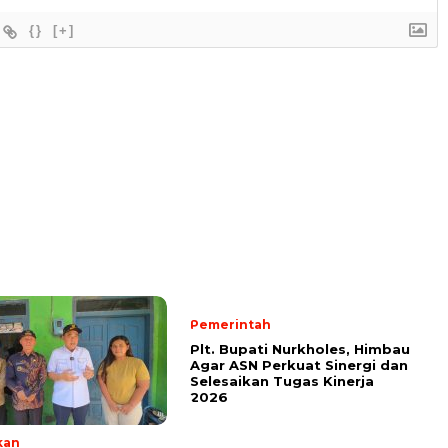
{}
[+]
Pemerintah
Plt. Bupati Nurkholes, Himbau
Agar ASN Perkuat Sinergi dan
Selesaikan Tugas Kinerja
2026
kan