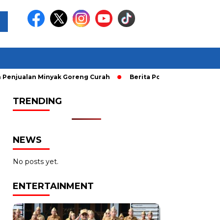
lan Minyak Goreng Curah
Berita Populer: Uji Coba Gage ke
TRENDING
NEWS
No posts yet.
ENTERTAINMENT