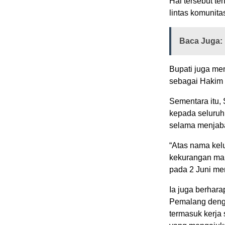
Hal tersebut te
lintas komunitas
Baca Juga:
Bupati juga me
sebagai Hakim 
Sementara itu
kepada seluruh
selama menjab
“Atas nama kel
kekurangan mau
pada 2 Juni me
Ia juga berhara
Pemalang denga
termasuk kerja