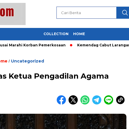
COLLECTION
HOME
arahi Korban Pemerkosaan
Kemendag Cabut Larangan Penjua
ome
Uncategorized
/
gas Ketua Pengadilan Agama