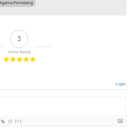
 Agama Pemalang
5
Article Rating
Login
{}
[+]