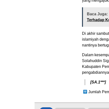
yang mengajuka
Baca Juga:
Terhadap K
Di akhir sambu
islamiyah deng
nantinya bertug
Dalam kesempat
Solahuddin Sig
Kabupaten Pema
pengabdiannya
[SA.1***]
Jumlah Pem