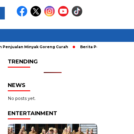
lan Minyak Goreng Curah
Berita Populer: Uji Coba Gage ke
TRENDING
NEWS
No posts yet.
ENTERTAINMENT