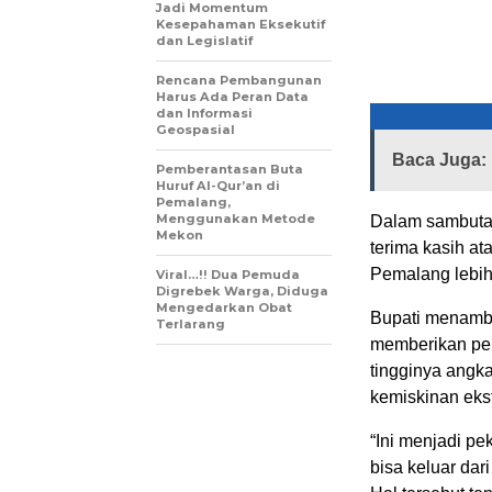
Jadi Momentum
Kesepahaman Eksekutif
dan Legislatif
Rencana Pembangunan
Harus Ada Peran Data
dan Informasi
Geospasial
Baca Juga:
Pemberantasan Buta
Huruf Al-Qur’an di
Pemalang,
Menggunakan Metode
Dalam sambuta
Mekon
terima kasih a
Pemalang lebih 
Viral…!! Dua Pemuda
Digrebek Warga, Diduga
Mengedarkan Obat
Bupati menamba
Terlarang
memberikan perh
tingginya angk
kemiskinan eks
“Ini menjadi p
bisa keluar dar