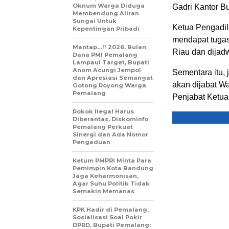
Oknum Warga Diduga
Gadri Kantor Bu
Membendung Aliran
Sungai Untuk
Ketua Pengadil
Kepentingan Pribadi
mendapat tugas
Mantap…!! 2026, Bulan
Riau dan dijadw
Dana PMI Pemalang
Lampaui Target, Bupati
Anom Acungi Jempol
Sementara itu,
dan Apresiasi Semangat
akan dijabat W
Gotong Royong Warga
Pemalang
Penjabat Ketu
Rokok Ilegal Harus
Diberantas, Diskominfo
Pemalang Perkuat
Sinergi dan Ada Nomor
Pengaduan
Ketum PMPRI Minta Para
Pemimpin Kota Bandung
Jaga Keharmonisan,
Agar Suhu Politik Tidak
Semakin Memanas
KPK Hadir di Pemalang,
Sosialisasi Soal Pokir
DPRD, Bupati Pemalang: