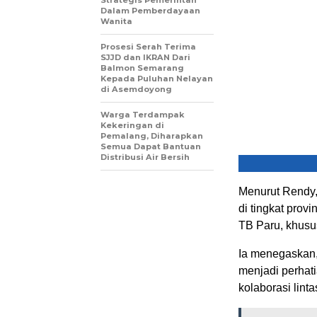
Strategis Pemerintah
Dalam Pemberdayaan
Wanita
Prosesi Serah Terima
SJJD dan IKRAN Dari
Balmon Semarang
Kepada Puluhan Nelayan
di Asemdoyong
Warga Terdampak
Kekeringan di
Pemalang, Diharapkan
Semua Dapat Bantuan
Distribusi Air Bersih
Menurut Rendy, 
di tingkat prov
TB Paru, khusu
Ia menegaskan,
menjadi perhat
kolaborasi linta