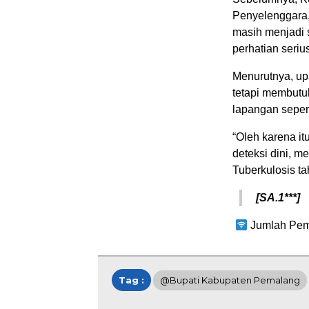
Penyelenggara,
masih menjadi 
perhatian seriu
Menurutnya, up
tetapi membutuh
lapangan seper
“Oleh karena it
deteksi dini, m
Tuberkulosis ta
[SA.1***]
Jumlah Pem
Tag :
@Bupati Kabupaten Pemalang