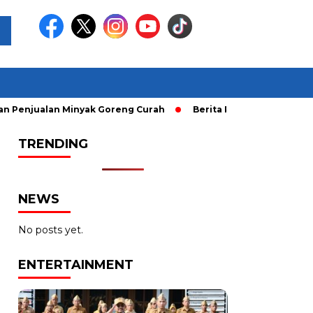
alan Minyak Goreng Curah
Berita Populer: Uji Coba Gage k
TRENDING
NEWS
No posts yet.
ENTERTAINMENT