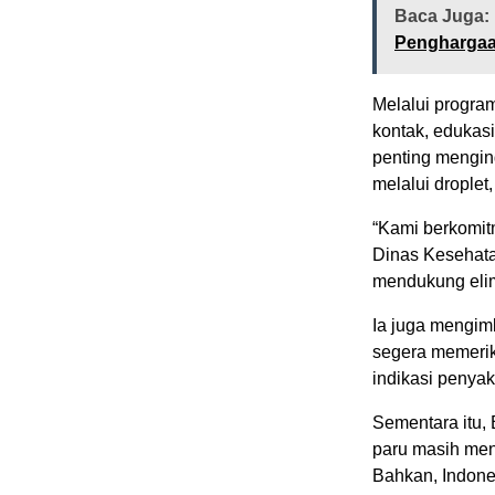
Baca Juga:
Pengharga
Melalui program
kontak, edukasi
penting mengin
melalui drople
“Kami berkomit
Dinas Kesehata
mendukung elim
Ia juga mengim
segera memerik
indikasi penyaki
Sementara itu,
paru masih menj
Bahkan, Indone