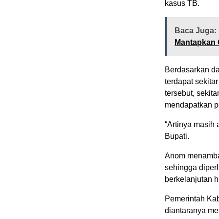
kasus TB.
Baca Juga:
Mantapkan 
Berdasarkan dat
terdapat sekit
tersebut, sekit
mendapatkan p
“Artinya masih 
Bupati.
Anom menambahk
sehingga diper
berkelanjutan 
Pemerintah Kab
diantaranya me