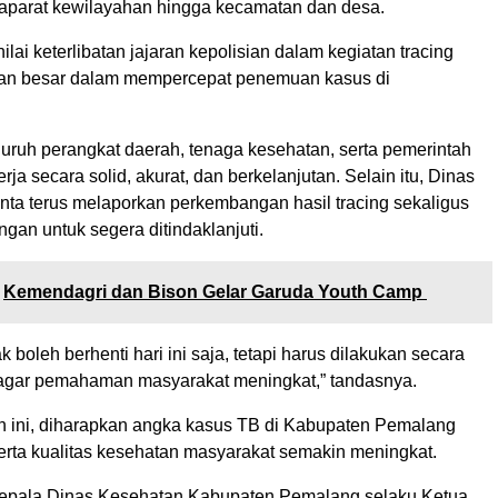
aparat kewilayahan hingga kecamatan dan desa.
ilai keterlibatan jajaran kepolisian dalam kegiatan tracing
tan besar dalam mempercepat penemuan kasus di
luruh perangkat daerah, tenaga kesehatan, serta pemerintah
rja secara solid, akurat, dan berkelanjutan. Selain itu, Dinas
nta terus melaporkan perkembangan hasil tracing sekaligus
ngan untuk segera ditindaklanjuti.
Kemendagri dan Bison Gelar Garuda Youth Camp
ak boleh berhenti hari ini saja, tetapi harus dilakukan secara
agar pemahaman masyarakat meningkat,” tandasnya.
an ini, diharapkan angka kasus TB di Kabupaten Pemalang
serta kualitas kesehatan masyarakat semakin meningkat.
epala Dinas Kesehatan Kabupaten Pemalang selaku Ketua