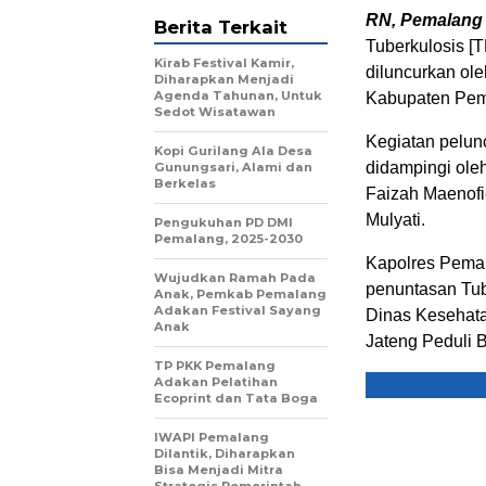
RN, Pemalang
Berita Terkait
Tuberkulosis [T
Kirab Festival Kamir,
diluncurkan ol
Diharapkan Menjadi
Agenda Tahunan, Untuk
Kabupaten Pema
Sedot Wisatawan
Kegiatan pelun
Kopi Gurilang Ala Desa
didampingi ole
Gunungsari, Alami dan
Berkelas
Faizah Maenofi
Mulyati.
Pengukuhan PD DMI
Pemalang, 2025-2030
Kapolres Pema
Wujudkan Ramah Pada
penuntasan Tub
Anak, Pemkab Pemalang
Adakan Festival Sayang
Dinas Kesehata
Anak
Jateng Peduli 
TP PKK Pemalang
Adakan Pelatihan
Ecoprint dan Tata Boga
IWAPI Pemalang
Dilantik, Diharapkan
Bisa Menjadi Mitra