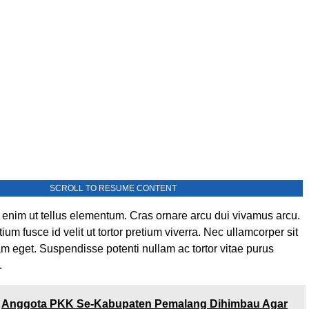
SCROLL TO RESUME CONTENT
 enim ut tellus elementum. Cras ornare arcu dui vivamus arcu.
tium fusce id velit ut tortor pretium viverra. Nec ullamcorper sit
am eget. Suspendisse potenti nullam ac tortor vitae purus
.
Anggota PKK Se-Kabupaten Pemalang Dihimbau Agar