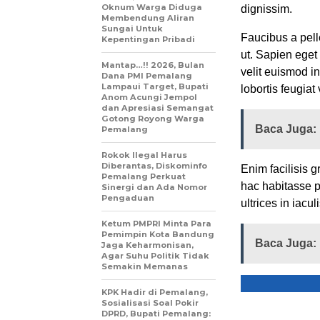
Oknum Warga Diduga
dignissim.
Membendung Aliran
Sungai Untuk
Faucibus a pell
Kepentingan Pribadi
ut. Sapien eget
Mantap…!! 2026, Bulan
velit euismod i
Dana PMI Pemalang
Lampaui Target, Bupati
lobortis feugiat
Anom Acungi Jempol
dan Apresiasi Semangat
Gotong Royong Warga
Baca Juga:
Pemalang
Rokok Ilegal Harus
Diberantas, Diskominfo
Enim facilisis g
Pemalang Perkuat
hac habitasse p
Sinergi dan Ada Nomor
Pengaduan
ultrices in iacu
Ketum PMPRI Minta Para
Pemimpin Kota Bandung
Baca Juga:
Jaga Keharmonisan,
Agar Suhu Politik Tidak
Semakin Memanas
KPK Hadir di Pemalang,
Sosialisasi Soal Pokir
DPRD, Bupati Pemalang: