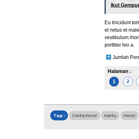
Ikut Gempur
Eu tincidunt tor
et netus et mal
vestibulum rhon
porttitor leo a.
Jumlah Pem
Halaman :
1
2
Tag :
Cerita Horor
Hantu
Horor