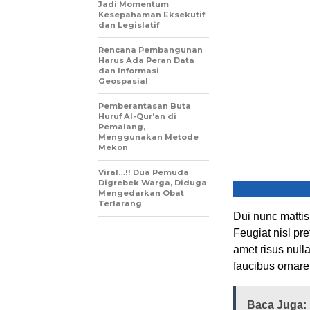
Jadi Momentum
Kesepahaman Eksekutif
dan Legislatif
Rencana Pembangunan
Harus Ada Peran Data
dan Informasi
Geospasial
Pemberantasan Buta
Huruf Al-Qur’an di
Pemalang,
Menggunakan Metode
Mekon
Viral…!! Dua Pemuda
Digrebek Warga, Diduga
Mengedarkan Obat
Terlarang
Dui nunc mattis
Feugiat nisl pre
amet risus null
faucibus ornare
Baca Juga: