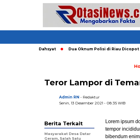
rjang Tornado Dahsyat
Dua Oknum Polisi di Riau Dicopot us
H
Teror Lampor di Tem
Admin RN
- Redaktur
Senin, 13 Desember 2021 - 08:35 WIB
Lorem ipsum dol
Berita Terkait
tempor incididu
Masyarakat Desa Datar
bibendum enim f
Geram, Salah Satu