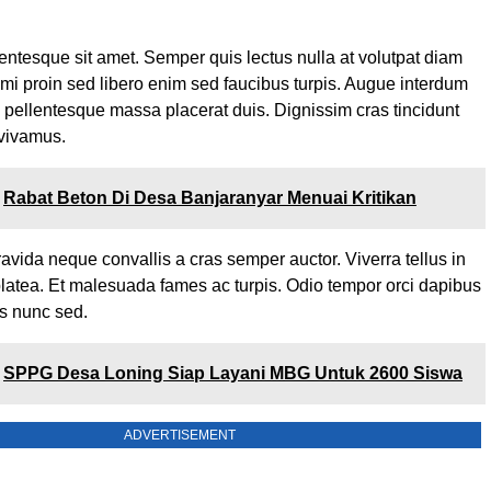
entesque sit amet. Semper quis lectus nulla at volutpat diam
 mi proin sed libero enim sed faucibus turpis. Augue interdum
n pellentesque massa placerat duis. Dignissim cras tincidunt
 vivamus.
Rabat Beton Di Desa Banjaranyar Menuai Kritikan
ravida neque convallis a cras semper auctor. Viverra tellus in
latea. Et malesuada fames ac turpis. Odio tempor orci dapibus
lis nunc sed.
SPPG Desa Loning Siap Layani MBG Untuk 2600 Siswa
ADVERTISEMENT