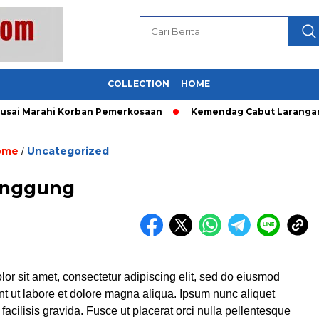
COLLECTION
HOME
ai Marahi Korban Pemerkosaan
Kemendag Cabut Larangan Pen
ome
Uncategorized
/
anggung
or sit amet, consectetur adipiscing elit, sed do eiusmod
nt ut labore et dolore magna aliqua. Ipsum nunc aliquet
acilisis gravida. Fusce ut placerat orci nulla pellentesque