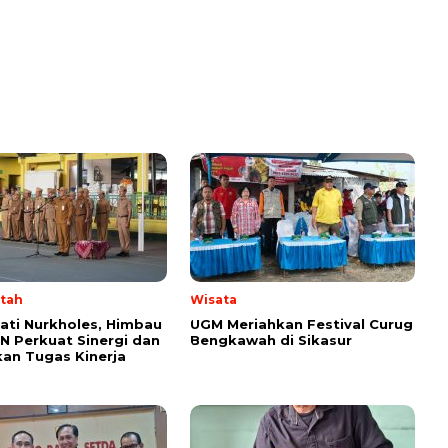
tah
Wisata
pati Nurkholes, Himbau
UGM Meriahkan Festival Curug
N Perkuat Sinergi dan
Bengkawah di Sikasur
kan Tugas Kinerja