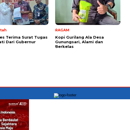
tah
RAGAM
es Terima Surat Tugas
Kopi Gurilang Ala Desa
ati Dari Gubernur
Gunungsari, Alami dan
Berkelas
PT.INDONESIA MONITORING NEWS Kantor Kowari:
Jln Raya Kelapa Gading Permai blok J1 No.12A, Jakarta
Utara CP.085885834246