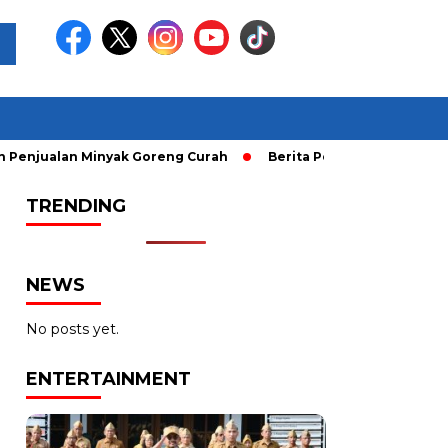
jualan Minyak Goreng Curah
Berita Populer: Uji Coba Gage
TRENDING
NEWS
No posts yet.
ENTERTAINMENT