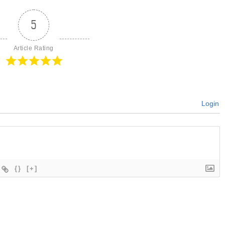
5
Article Rating
Login
{}
[+]