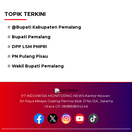
TOPIK TERKINI
@Bupati Kabupaten Pemalang
Bupati Pemalang
DPP LSM PMPRI
PN Pulang Pisau
Wakil Bupati Pemalang
PT.INDONESIA MONITORING NEWS Kantor Kowari:
Jln Raya Kelapa Gading Permai blok J1 No.12A, Jakarta
Utara CP.085885834246