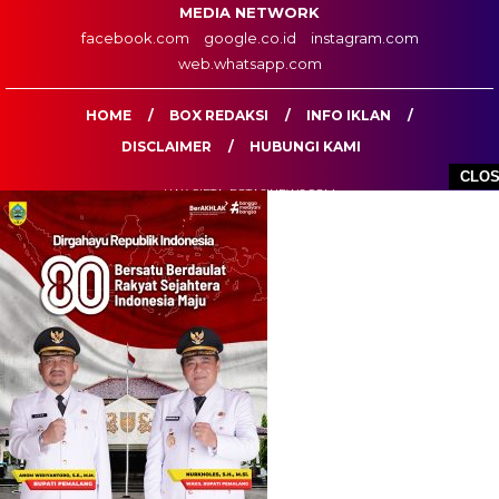
MEDIA NETWORK
facebook.com
google.co.id
instagram.com
web.whatsapp.com
HOME
BOX REDAKSI
INFO IKLAN
DISCLAIMER
HUBUNGI KAMI
CLO
HAK CIPTA: ROTASINEWS.COM