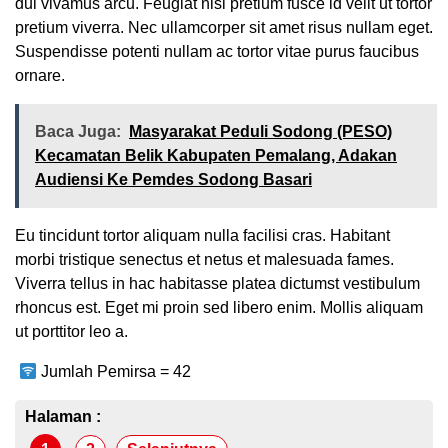
dui vivamus arcu. Feugiat nisl pretium fusce id velit ut tortor
pretium viverra. Nec ullamcorper sit amet risus nullam eget.
Suspendisse potenti nullam ac tortor vitae purus faucibus
ornare.
Baca Juga:
Masyarakat Peduli Sodong (PESO)
Kecamatan Belik Kabupaten Pemalang, Adakan
Audiensi Ke Pemdes Sodong Basari
Eu tincidunt tortor aliquam nulla facilisi cras. Habitant
morbi tristique senectus et netus et malesuada fames.
Viverra tellus in hac habitasse platea dictumst vestibulum
rhoncus est. Eget mi proin sed libero enim. Mollis aliquam
ut porttitor leo a.
Jumlah Pemirsa =
42
Halaman :