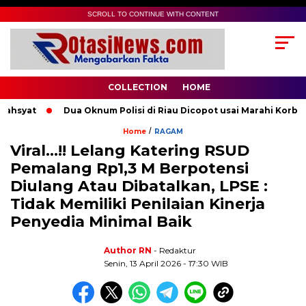
SCROLL TO CONTINUE WITH CONTENT
COLLECTION
HOME
at
Dua Oknum Polisi di Riau Dicopot usai Marahi Korban Pe
/
Home
RAGAM
Viral…!! Lelang Katering RSUD
Pemalang Rp1,3 M Berpotensi
Diulang Atau Dibatalkan, LPSE :
Tidak Memiliki Penilaian Kinerja
Penyedia Minimal Baik
Author RN
- Redaktur
Senin, 13 April 2026 - 17:30 WIB