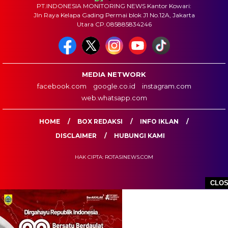
PT.INDONESIA MONITORING NEWS Kantor Kowari:
Jln Raya Kelapa Gading Permai blok J1 No.12A, Jakarta
Utara CP.085885834246
MEDIA NETWORK
facebook.com
google.co.id
instagram.com
web.whatsapp.com
HOME
BOX REDAKSI
INFO IKLAN
DISCLAIMER
HUBUNGI KAMI
HAK CIPTA: ROTASINEWS.COM
CLO