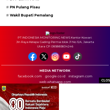
PN Pulang Pisau
Wakil Bupati Pemalang
PT.INDONESIA MONITORING NEWS Kantor Kowari:
Jln Raya Kelapa Gading Permai blok J1 No.12A, Jakarta
Utara CP.085885834246
MEDIA NETWORK
facebook.com
google.co.id
instagram.com
CLO
web.whatsapp.com
HOME
BOX REDAKSI
INFO IKLAN
DISCLAIMER
HUBUNGI KAMI