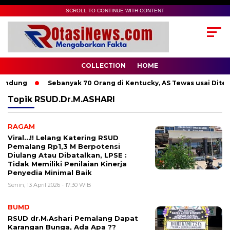
SCROLL TO CONTINUE WITH CONTENT
COLLECTION
HOME
andung
Sebanyak 70 Orang di Kentucky, AS Tewas usai Diterj
Topik
RSUD.dr.M.ASHARI
RAGAM
Viral…!! Lelang Katering RSUD
Pemalang Rp1,3 M Berpotensi
Diulang Atau Dibatalkan, LPSE :
Tidak Memiliki Penilaian Kinerja
Penyedia Minimal Baik
Senin, 13 April 2026 - 17:30 WIB
BUMD
RSUD dr.M.Ashari Pemalang Dapat
Karangan Bunga, Ada Apa ??