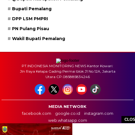
Bupati Pemalang
DPP LSM PMPRI
PN Pulang Pisau
Wakil Bupati Pemalang
PT.INDONESIA MONITORING NEWS Kantor Kowari:
Jln Raya Kelapa Gading Permai blok J1 No.12A, Jakarta
Utara CP.085885834246
MEDIA NETWORK
facebook.com
google.co.id
instagram.com
CLO
web.whatsapp.com
HOME
BOX REDAKSI
INFO IKLAN