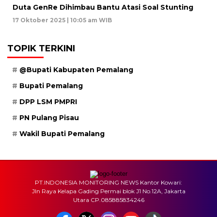
Duta GenRe Dihimbau Bantu Atasi Soal Stunting
17 Oktober 2025 | 10:05 am WIB
TOPIK TERKINI
@Bupati Kabupaten Pemalang
Bupati Pemalang
DPP LSM PMPRI
PN Pulang Pisau
Wakil Bupati Pemalang
PT.INDONESIA MONITORING NEWS Kantor Kowari:
Jln Raya Kelapa Gading Permai blok J1 No.12A, Jakarta
Utara CP.085885834246