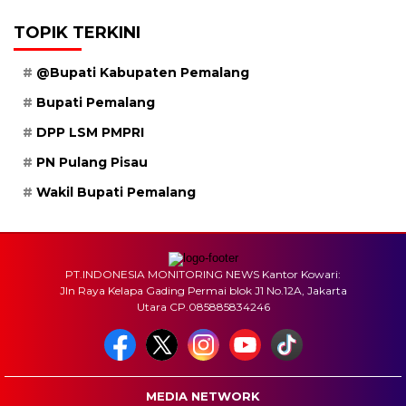
TOPIK TERKINI
@Bupati Kabupaten Pemalang
Bupati Pemalang
DPP LSM PMPRI
PN Pulang Pisau
Wakil Bupati Pemalang
PT.INDONESIA MONITORING NEWS Kantor Kowari:
Jln Raya Kelapa Gading Permai blok J1 No.12A, Jakarta
Utara CP.085885834246
MEDIA NETWORK