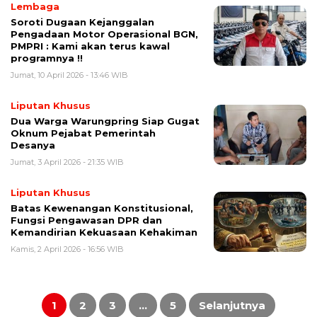
Lembaga
Soroti Dugaan Kejanggalan
Pengadaan Motor Operasional BGN,
PMPRI : Kami akan terus kawal
programnya !!
Jumat, 10 April 2026 - 13:46 WIB
Liputan Khusus
Dua Warga Warungpring Siap Gugat
Oknum Pejabat Pemerintah
Desanya
Jumat, 3 April 2026 - 21:35 WIB
Liputan Khusus
Batas Kewenangan Konstitusional,
Fungsi Pengawasan DPR dan
Kemandirian Kekuasaan Kehakiman
Kamis, 2 April 2026 - 16:56 WIB
Paginasi
pos
1
2
3
…
5
Selanjutnya