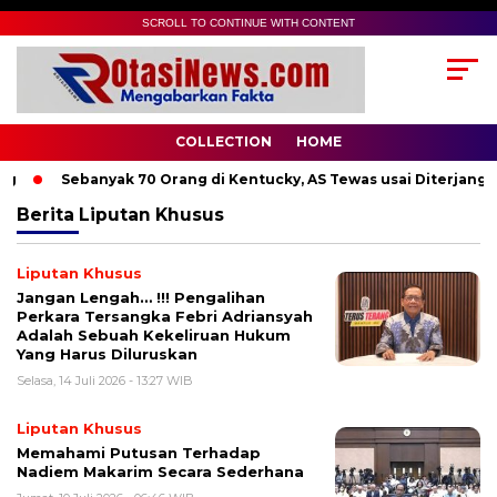
SCROLL TO CONTINUE WITH CONTENT
COLLECTION
HOME
Sebanyak 70 Orang di Kentucky, AS Tewas usai Diterjang To
Berita
Liputan Khusus
Liputan Khusus
Jangan Lengah… !!! Pengalihan
Perkara Tersangka Febri Adriansyah
Adalah Sebuah Kekeliruan Hukum
Yang Harus Diluruskan
Selasa, 14 Juli 2026 - 13:27 WIB
Liputan Khusus
Memahami Putusan Terhadap
Nadiem Makarim Secara Sederhana