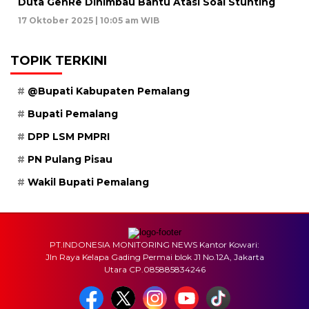
Duta GenRe Dihimbau Bantu Atasi Soal Stunting
17 Oktober 2025 | 10:05 am WIB
TOPIK TERKINI
@Bupati Kabupaten Pemalang
Bupati Pemalang
DPP LSM PMPRI
PN Pulang Pisau
Wakil Bupati Pemalang
PT.INDONESIA MONITORING NEWS Kantor Kowari:
Jln Raya Kelapa Gading Permai blok J1 No.12A, Jakarta
Utara CP.085885834246