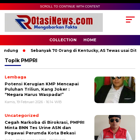
SCROLL TO CONTINUE WITH CONTENT
COLLECTION
HOME
andung
Sebanyak 70 Orang di Kentucky, AS Tewas usai Diter
Topik
PMPRI
Lembaga
Potensi Kerugian KMP Mencapai
Puluhan Triliun, Kang Joker :
“Negara Harus Waspada!”
Kamis, 19 Februari 2026 - 16:14 WIB
Uncategorized
Cegah Narkoba di Birokrasi, PMPRI
Minta BNN Tes Urine ASN dan
Pegawai Perumda Kota Bekasi