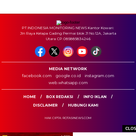
PT.INDONESIA MONITORING NEWS Kantor Kowari:
Jln Raya Kelapa Gading Permai blok J1 No.12A, Jakarta
Utara CP.085885834246
MEDIA NETWORK
facebook.com
google.co.id
instagram.com
web.whatsapp.com
HOME
BOX REDAKSI
INFO IKLAN
DISCLAIMER
HUBUNGI KAMI
HAK CIPTA: ROTASINEWS.COM
CLO