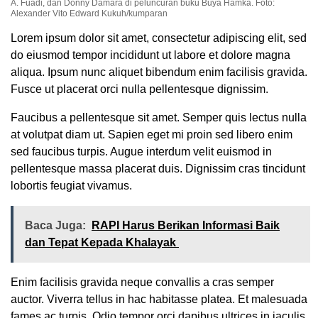
A. Fuadi, dan Donny Damara di peluncuran buku Buya Hamka. Foto:
Alexander Vito Edward Kukuh/kumparan
Lorem ipsum dolor sit amet, consectetur adipiscing elit, sed
do eiusmod tempor incididunt ut labore et dolore magna
aliqua. Ipsum nunc aliquet bibendum enim facilisis gravida.
Fusce ut placerat orci nulla pellentesque dignissim.
Faucibus a pellentesque sit amet. Semper quis lectus nulla
at volutpat diam ut. Sapien eget mi proin sed libero enim
sed faucibus turpis. Augue interdum velit euismod in
pellentesque massa placerat duis. Dignissim cras tincidunt
lobortis feugiat vivamus.
Baca Juga:
RAPI Harus Berikan Informasi Baik
dan Tepat Kepada Khalayak
Enim facilisis gravida neque convallis a cras semper
auctor. Viverra tellus in hac habitasse platea. Et malesuada
fames ac turpis. Odio tempor orci dapibus ultrices in iaculis