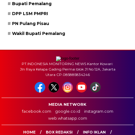
Bupati Pemalang
DPP LSM PMPRI
PN Pulang Pisau
Wakil Bupati Pemalang
PT.INDONESIA MONITORING NEWS Kantor Kowari:
Jln Raya Kelapa Gading Permai blok J1 No.12A, Jakarta
Utara CP.085885834246
MEDIA NETWORK
facebook.com
google.co.id
instagram.com
web.whatsapp.com
HOME
BOX REDAKSI
INFO IKLAN