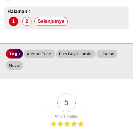
Halaman :
1
2
Selanjutnya
Tag :
Ahmad Fuadi
Film Buya Hamka
Hiburan
Novel
5
Article Rating