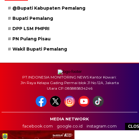
@Bupati Kabupaten Pemalang
Bupati Pemalang
DPP LSM PMPRI
PN Pulang Pisau
Wakil Bupati Pemalang
PT.INDONESIA MONITORING NEWS Kantor Kowari:
Jln Raya Kelapa Gading Permai blok J1 No.12A, Jakarta
Utara CP.085885834246
MEDIA NETWORK
facebook.com
google.co.id
instagram.com
CLO
web.whatsapp.com