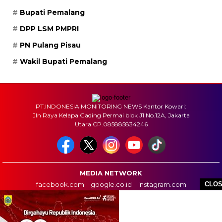
Bupati Pemalang
DPP LSM PMPRI
PN Pulang Pisau
Wakil Bupati Pemalang
PT.INDONESIA MONITORING NEWS Kantor Kowari:
Jln Raya Kelapa Gading Permai blok J1 No.12A, Jakarta
Utara CP.085885834246
MEDIA NETWORK
facebook.com
google.co.id
instagram.com
CLO
web.whatsapp.com
HOME
BOX REDAKSI
INFO IKLAN