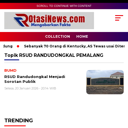
SCROLL TO CONTINUE WITH CONTENT
COLLECTION
HOME
ndung
Sebanyak 70 Orang di Kentucky, AS Tewas usai Diterja
Topik
RSUD RANDUDONGKAL PEMALANG
BUMD
RSUD Randudongkal Menjadi
Sorotan Publik
Selasa, 20 Januari 2026 - 20:14 WIB
TRENDING