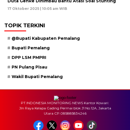
Duta GenRe Dihimbau Bantu Atasi Soal Stunting
17 Oktober 2025 | 10:05 am WIB
TOPIK TERKINI
@Bupati Kabupaten Pemalang
Bupati Pemalang
DPP LSM PMPRI
PN Pulang Pisau
Wakil Bupati Pemalang
PT.INDONESIA MONITORING NEWS Kantor Kowari:
Jln Raya Kelapa Gading Permai blok J1 No.12A, Jakarta
Utara CP.085885834246