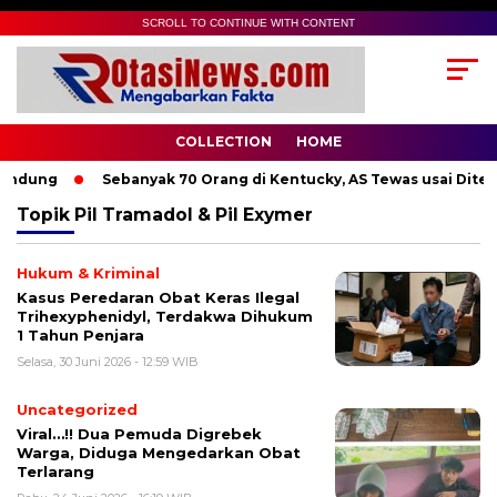
SCROLL TO CONTINUE WITH CONTENT
COLLECTION
HOME
andung
Sebanyak 70 Orang di Kentucky, AS Tewas usai Diterj
Topik
Pil Tramadol & Pil Exymer
Hukum & Kriminal
Kasus Peredaran Obat Keras Ilegal
Trihexyphenidyl, Terdakwa Dihukum
1 Tahun Penjara
Selasa, 30 Juni 2026 - 12:59 WIB
Uncategorized
Viral…!! Dua Pemuda Digrebek
Warga, Diduga Mengedarkan Obat
Terlarang