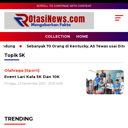
SCROLL TO CONTINUE WITH CONTENT
COLLECTION
HOME
andung
Sebanyak 70 Orang di Kentucky, AS Tewas usai Diterj
Topik
5K
Olahraga [Sport]
Event Lari Kala 5K Dan 10K
Minggu, 23 November 2025 - 20:16 WIB
TRENDING