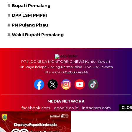
Bupati Pemalang
DPP LSM PMPRI
PN Pulang Pisau
Wakil Bupati Pemalang
PT.INDONESIA MONITORING NEWS Kantor Kowari:
Jln Raya Kelapa Gading Permai blok J1 No.12A, Jakarta
Utara CP.085885834246
MEDIA NETWORK
facebook.com
google.co.id
instagram.com
CLO
web.whatsapp.com
HOME
BOX REDAKSI
INFO IKLAN