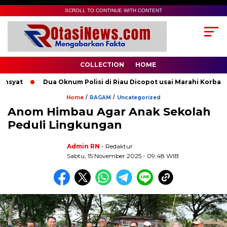
SCROLL TO CONTINUE WITH CONTENT
COLLECTION
HOME
yat
Dua Oknum Polisi di Riau Dicopot usai Marahi Korban P
/
/
Home
RAGAM
Uncategorized
Anom Himbau Agar Anak Sekolah
Peduli Lingkungan
Admin RN
- Redaktur
Sabtu, 15 November 2025 - 09:48 WIB