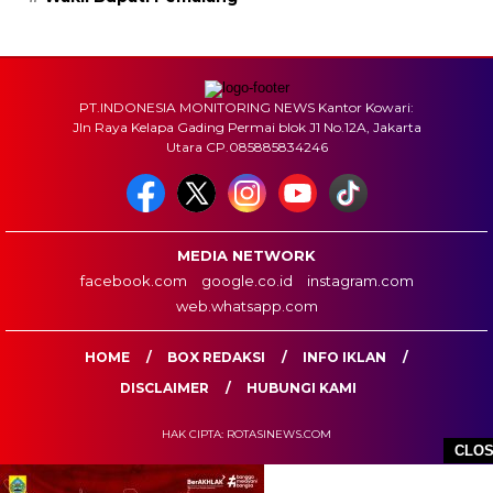
PT.INDONESIA MONITORING NEWS Kantor Kowari:
Jln Raya Kelapa Gading Permai blok J1 No.12A, Jakarta
Utara CP.085885834246
MEDIA NETWORK
facebook.com
google.co.id
instagram.com
web.whatsapp.com
HOME
BOX REDAKSI
INFO IKLAN
DISCLAIMER
HUBUNGI KAMI
HAK CIPTA: ROTASINEWS.COM
CLO