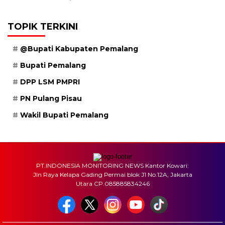
TOPIK TERKINI
@Bupati Kabupaten Pemalang
Bupati Pemalang
DPP LSM PMPRI
PN Pulang Pisau
Wakil Bupati Pemalang
PT.INDONESIA MONITORING NEWS Kantor Kowari:
Jln Raya Kelapa Gading Permai blok J1 No.12A, Jakarta
Utara CP.085885834246