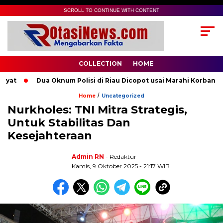
SCROLL TO CONTINUE WITH CONTENT
COLLECTION
HOME
Dua Oknum Polisi di Riau Dicopot usai Marahi Korban Peme
/
Home
Uncategorized
Nurkholes: TNI Mitra Strategis,
Untuk Stabilitas Dan
Kesejahteraan
Admin RN
- Redaktur
Kamis, 9 Oktober 2025 - 21:17 WIB