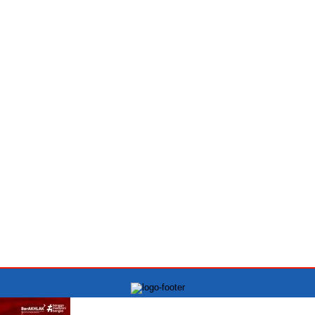
PT.INDONESIA MONITORING NEWS Kantor Kowari:
Jln Raya Kelapa Gading Permai blok J1 No.12A, Jakarta