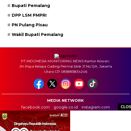
Bupati Pemalang
DPP LSM PMPRI
PN Pulang Pisau
Wakil Bupati Pemalang
PT.INDONESIA MONITORING NEWS Kantor Kowari:
Jln Raya Kelapa Gading Permai blok J1 No.12A, Jakarta
Utara CP.085885834246
MEDIA NETWORK
facebook.com
google.co.id
instagram.com
CLO
web.whatsapp.com
HOME
BOX REDAKSI
INFO IKLAN