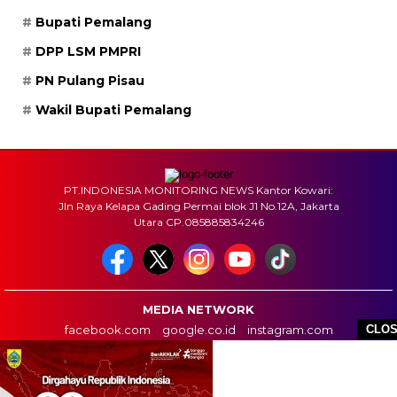
Bupati Pemalang
DPP LSM PMPRI
PN Pulang Pisau
Wakil Bupati Pemalang
PT.INDONESIA MONITORING NEWS Kantor Kowari:
Jln Raya Kelapa Gading Permai blok J1 No.12A, Jakarta
Utara CP.085885834246
MEDIA NETWORK
facebook.com
google.co.id
instagram.com
CLO
web.whatsapp.com
HOME
BOX REDAKSI
INFO IKLAN