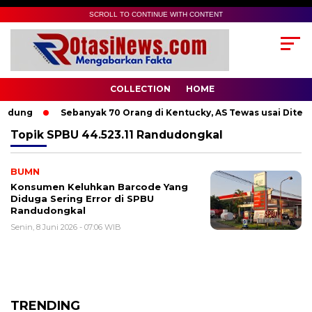
SCROLL TO CONTINUE WITH CONTENT
COLLECTION
HOME
ndung
Sebanyak 70 Orang di Kentucky, AS Tewas usai Diterja
Topik
SPBU 44.523.11 Randudongkal
BUMN
Konsumen Keluhkan Barcode Yang
Diduga Sering Error di SPBU
Randudongkal
Senin, 8 Juni 2026 - 07:06 WIB
TRENDING