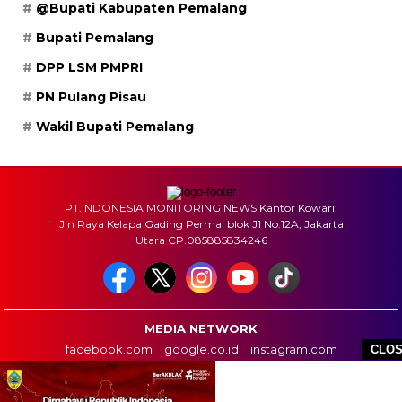
@Bupati Kabupaten Pemalang
Bupati Pemalang
DPP LSM PMPRI
PN Pulang Pisau
Wakil Bupati Pemalang
PT.INDONESIA MONITORING NEWS Kantor Kowari:
Jln Raya Kelapa Gading Permai blok J1 No.12A, Jakarta
Utara CP.085885834246
MEDIA NETWORK
facebook.com
google.co.id
instagram.com
CLO
web.whatsapp.com