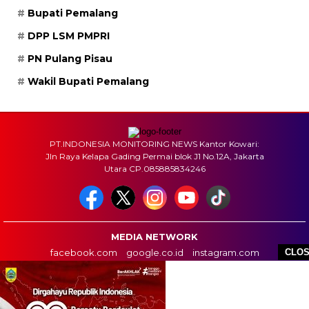
Bupati Pemalang
DPP LSM PMPRI
PN Pulang Pisau
Wakil Bupati Pemalang
PT.INDONESIA MONITORING NEWS Kantor Kowari:
Jln Raya Kelapa Gading Permai blok J1 No.12A, Jakarta
Utara CP.085885834246
MEDIA NETWORK
facebook.com
google.co.id
instagram.com
CLO
web.whatsapp.com
HOME
BOX REDAKSI
INFO IKLAN