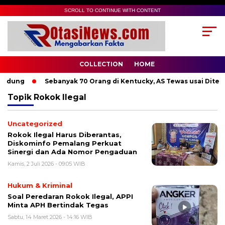
SCROLL TO CONTINUE WITH CONTENT
COLLECTION
HOME
ndung
Sebanyak 70 Orang di Kentucky, AS Tewas usai Diterja
Topik
Rokok Ilegal
Uncategorized
Rokok Ilegal Harus Diberantas,
Diskominfo Pemalang Perkuat
Sinergi dan Ada Nomor Pengaduan
Kamis, 2 Juli 2026 - 09:05 WIB
Hukum & Kriminal
Soal Peredaran Rokok Ilegal, APPI
Minta APH Bertindak Tegas
Sabtu, 14 Maret 2026 - 14:16 WIB