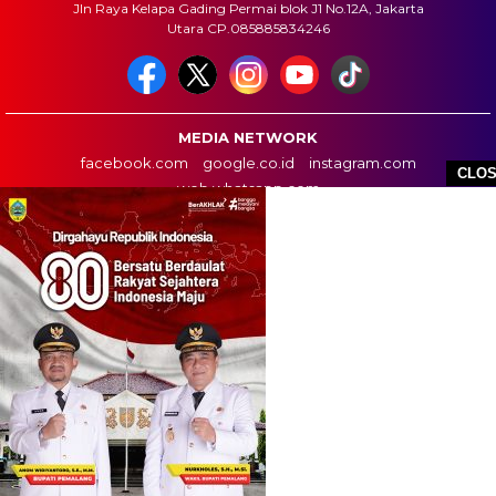
Jln Raya Kelapa Gading Permai blok J1 No.12A, Jakarta
Utara CP.085885834246
MEDIA NETWORK
facebook.com
google.co.id
instagram.com
CLO
web.whatsapp.com
HOME
BOX REDAKSI
INFO IKLAN
DISCLAIMER
HUBUNGI KAMI
HAK CIPTA: ROTASINEWS.COM