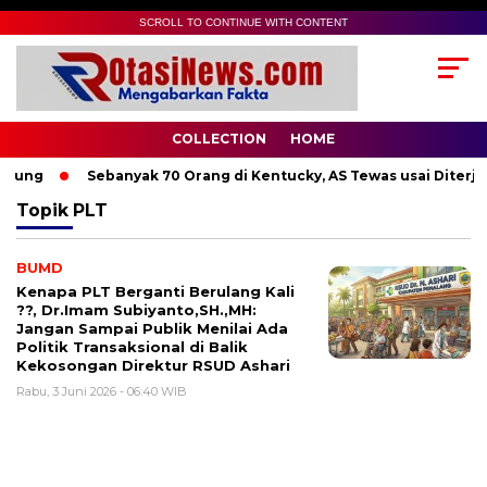
SCROLL TO CONTINUE WITH CONTENT
COLLECTION
HOME
dung
Sebanyak 70 Orang di Kentucky, AS Tewas usai Diterjan
Topik
PLT
BUMD
Kenapa PLT Berganti Berulang Kali
??, Dr.Imam Subiyanto,SH.,MH:
Jangan Sampai Publik Menilai Ada
Politik Transaksional di Balik
Kekosongan Direktur RSUD Ashari
Rabu, 3 Juni 2026 - 06:40 WIB