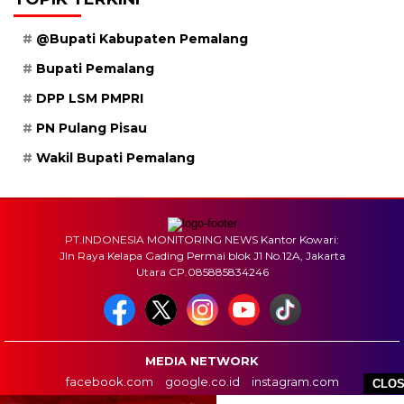
@Bupati Kabupaten Pemalang
Bupati Pemalang
DPP LSM PMPRI
PN Pulang Pisau
Wakil Bupati Pemalang
PT.INDONESIA MONITORING NEWS Kantor Kowari:
Jln Raya Kelapa Gading Permai blok J1 No.12A, Jakarta
Utara CP.085885834246
MEDIA NETWORK
facebook.com
google.co.id
instagram.com
CLO
web.whatsapp.com