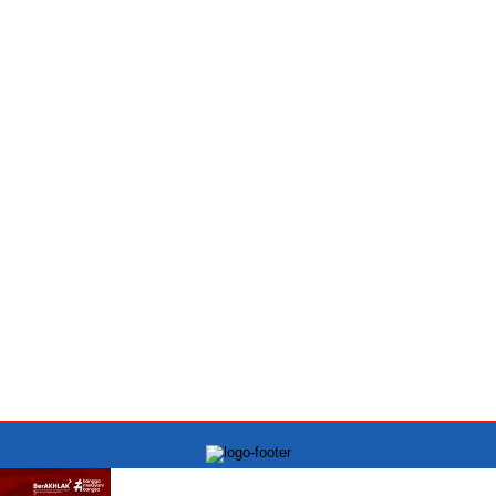
PT.INDONESIA MONITORING NEWS Kantor Kowari:
Jln Raya Kelapa Gading Permai blok J1 No.12A, Jakarta