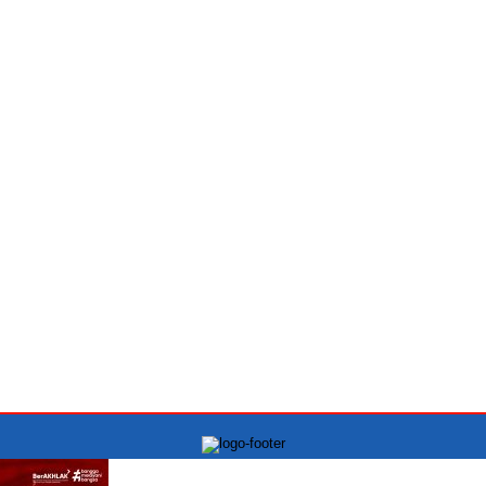
PT.INDONESIA MONITORING NEWS Kantor Kowari:
Jln Raya Kelapa Gading Permai blok J1 No.12A, Jakarta