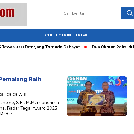
COLLECTION
HOME
ewas usai Diterjang Tornado Dahsyat
Dua Oknum Polisi di Ri
Pemalang Raih
25 - 08:08 WIB
ntoro, S.E., M.M. menerima
a, Radar Tegal Award 2025.
 Radar…