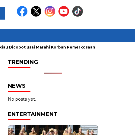
au Dicopot usai Marahi Korban Pemerkosaan
Kemendag Cabut
TRENDING
NEWS
No posts yet.
ENTERTAINMENT