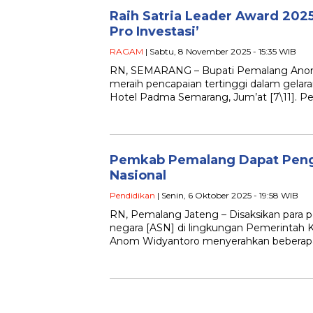
Raih Satria Leader Award 202
Pro Investasi’
RAGAM
| Sabtu, 8 November 2025 - 15:35 WIB
RN, SEMARANG – Bupati Pemalang Anom W
meraih pencapaian tertinggi dalam gelara
Hotel Padma Semarang, Jum’at [7\11]. 
Pemkab Pemalang Dapat Peng
Nasional
Pendidikan
| Senin, 6 Oktober 2025 - 19:58 WIB
RN, Pemalang Jateng – Disaksikan para pes
negara [ASN] di lingkungan Pemerintah 
Anom Widyantoro menyerahkan beberap